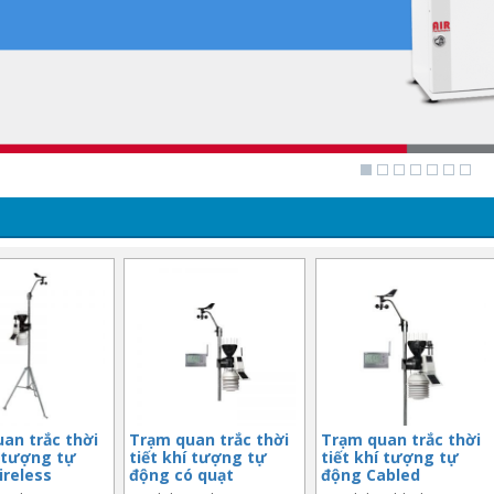
an trắc thời
Trạm quan trắc thời
Trạm quan trắc thời
í tượng tự
tiết khí tượng tự
tiết khí tượng tự
reless
động có quạt
động Cabled
e Pro2
Wireless Vantage
Vantage Pro2