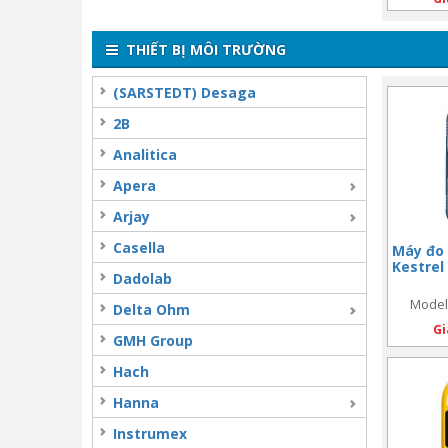
A
THIẾT BỊ MÔI TRƯỜNG
(SARSTEDT) Desaga
2B
Analitica
Apera
Arjay
Casella
Máy đo 
Kestrel
Dadolab
Model:
Delta Ohm
Gi
GMH Group
Hach
Hanna
Instrumex