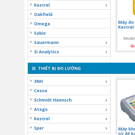
Kestrel
Oakfield
Máy đo 
Omega
Kestrel
Sabio
Model:
Sauermann
Gi
SI Analytics
SPC “Doza” Ltd
THIẾT BỊ ĐO LƯỜNG
Teledyne API
Testo AG
3NH
Tisch
Cesva
TOADKK
Schmidt Haensch
Trace2O
Atago
Velp
Kestrel
Westech
Sper
Máy khú
tử để b