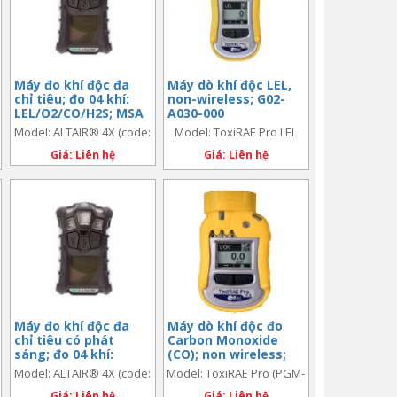
Máy đo khí độc đa
Máy dò khí độc LEL,
chỉ tiêu; đo 04 khí:
non-wireless; G02-
LEL/O2/CO/H2S; MSA
A030-000
ALTAIR 4X; code:
Model: ALTAIR® 4X (code:
Model: ToxiRAE Pro LEL
10110715
10110715)
(PGM-1820) (code: G02-
Giá: Liên hệ
Giá: Liên hệ
A030-000)
Máy đo khí độc đa
Máy dò khí độc đo
chỉ tiêu có phát
Carbon Monoxide
sáng; đo 04 khí:
(CO); non wireless;
LEL/O2/CO/H2S; MSA
G02-A210-100
Model: ALTAIR® 4X (code:
Model: ToxiRAE Pro (PGM-
ALTAIR 4X (GLOW);
10110760)
1860) (code: G02-A210-100)
code: 10110760
Giá: Liên hệ
Giá: Liên hệ