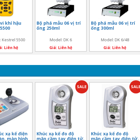
vi khí hậu
Bộ phá mẫu 06 vị trí
Bộ phá mẫu 06 vị trí
 5500
ống 250ml
ống 300ml
 Kestrel 5500
Model: DK 6
Model: DK 6/48
á: Liên hệ
Giá: Liên hệ
Giá: Liên hệ
SALE
SAL
c xạ kế điện
Khúc xạ kế đo độ
Khúc xạ kế đo độ
àn, màn hình
mặn cầm tay điện tử,
mặn cầm tay điện tử,