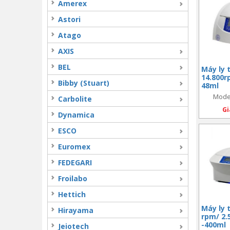
Amerex
ITS
Astori
Metone
Atago
NTech
AXIS
Shibata Bio
BEL
Máy ly
Sibata
14.800r
Bibby (Stuart)
48ml
SKC
Model
Carbolite
Sper
Gi
Dynamica
Wildco
ESCO
WTW
Euromex
YSI
FEDEGARI
Froilabo
Hettich
Máy ly 
Hirayama
rpm/ 2.
-400ml
Jeiotech