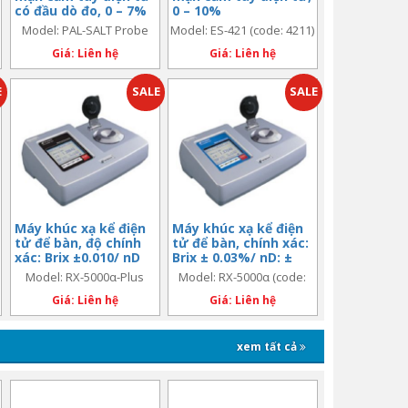
có đầu dò đo, 0 – 7%
0 – 10%
Model: PAL-SALT Probe
Model: ES-421 (code: 4211)
(code: 4222)
Giá: Liên hệ
Giá: Liên hệ
E
SALE
SALE
Máy khúc xạ kể điện
Máy khúc xạ kể điện
tử để bàn, độ chính
tử để bàn, chính xác:
xác: Brix ±0.010/ nD
Brix ± 0.03%/ nD: ±
±0.00002
0.00004
Model: RX-5000α-Plus
Model: RX-5000α (code:
(code: 3279)
3261)
Giá: Liên hệ
Giá: Liên hệ
xem tất cả