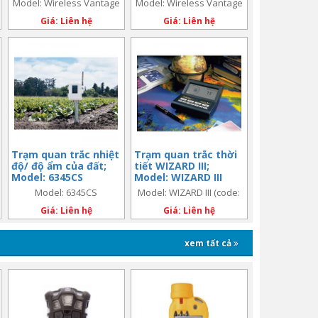
Model: Wireless Vantage
Model: Wireless Vantage
Pro2™ plus (code:
Pro2 plus (code: 6162)
Pro2™ plus (code: 6163)
Giá: Liên hệ
6163)
Giá: Liên hệ
Trạm quan trắc nhiệt
Trạm quan trắc thời
độ/ độ ẩm của đất;
tiết WIZARD III;
Model: 6345CS
Model: WIZARD III
(code: 7245)
Model: 6345CS
Model: WIZARD III (code:
7245)
Giá: Liên hệ
Giá: Liên hệ
xem tất cả