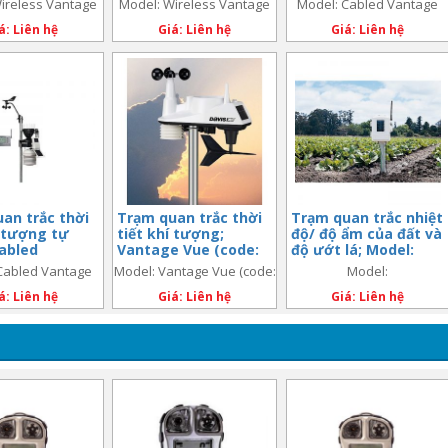
ireless Vantage
Model: Wireless Vantage
Model: Cabled Vantage
Pro2 with Fan
 (code: 6152)
Pro2™ (code: 6153)
Pro2 (code: 6152C)
á: Liên hệ
Giá: Liên hệ
Giá: Liên hệ
an trắc thời
Trạm quan trắc thời
Trạm quan trắc nhiệt
í tượng tự
tiết khí tượng;
độ/ độ ẩm của đất và
abled
Vantage Vue (code:
độ ướt lá; Model:
 Pro2 Plus
6250)
6345
Cabled Vantage
Model: Vantage Vue (code:
Model:
6162C)
us (code: 6162C)
6250)
á: Liên hệ
Giá: Liên hệ
Giá: Liên hệ