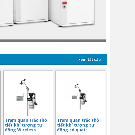
xem tất cả
Trạm quan trắc thời
Trạm quan trắc thời
tiết khí tượng tự
tiết khí tượng tự
động Wireless
động có quạt;
Vantage Pro2 Plus
Wireless Vantage