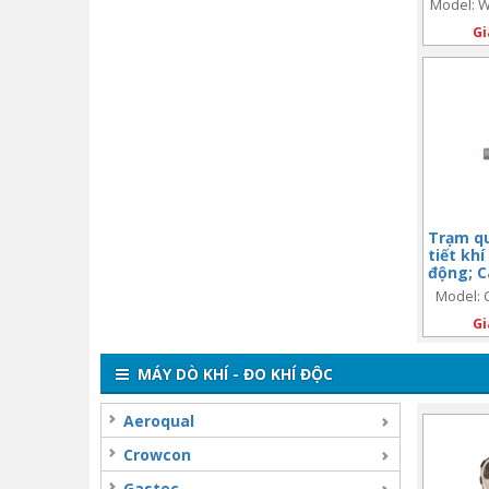
Model: W
Pro2™
Gi
Trạm qu
tiết kh
động; C
Vantage
Model: 
(code: 
Pro2 Pl
Gi
MÁY DÒ KHÍ - ĐO KHÍ ĐỘC
Aeroqual
Crowcon
Gastec