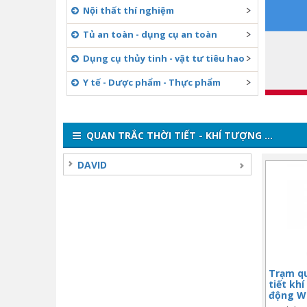
Nội thất thí nghiệm
Tủ an toàn - dụng cụ an toàn
Dụng cụ thủy tinh - vật tư tiêu hao
Y tế - Dược phẩm - Thực phẩm
QUAN TRẮC THỜI TIẾT - KHÍ TƯỢNG ...
DAVID
Trạm qu
tiết kh
động Wi
Vantag