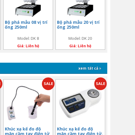
Bộ phá mẫu 08 vị trí
Bộ phá mẫu 20 vị trí
ống 250ml
ống 250ml
Model: DK 8
Model: DK 20
Giá: Liên hệ
Giá: Liên hệ
xem tất cả
E
SALE
SALE
Khúc xạ kế đo độ
Khúc xạ kế đo độ
mặn cầm tay điện tử
mặn cầm tay điện tử,