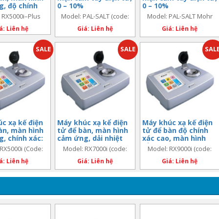
, độ chính
0 – 10%
0 – 10%
010% Brix/
 RX5000i–Plus
Model: PAL-SALT (code:
Model: PAL-SALT Mohr
2 nD.
4250)
(code: 4251)
á: Liên hệ
Giá: Liên hệ
Giá: Liên hệ
SALE
SALE
SAL
c xạ kế điện
Máy khúc xạ kể điện
Máy khúc xạ kế điện
àn, màn hình
tử để bàn, màn hình
tử để bàn độ chính
, chính xác:
cảm ứng, dải nhiệt
xác cao, màn hình
Brix/ ±0.00004
độ: 5 ÷ 75 độ C
cảm ứng
RX5000i (Code:
Model: RX7000i (code:
Model: RX9000i (code:
3276)
3279)
3278)
á: Liên hệ
Giá: Liên hệ
Giá: Liên hệ