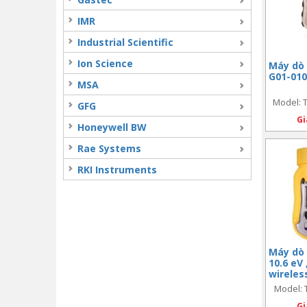
IMR
Industrial Scientific
Ion Science
Máy dò 
G01-010
MSA
Model: 
GFG
1700) (co
Gi
Honeywell BW
Rae Systems
RKI Instruments
Máy dò 
10.6 eV 
wireles
dữ liệu
Model: 
(PGM-18
Gi