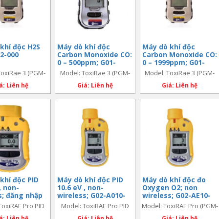
khí độc H2S
Máy dò khí độc
Máy dò khí độc
2-000
Carbon Monoxide CO:
Carbon Monoxide CO:
0 – 500ppm; G01-
0 – 1999ppm; G01-
0101-000
0103-000
ToxiRae 3 (PGM-
Model: ToxiRae 3 (PGM-
Model: ToxiRae 3 (PGM-
de: G01-0102-000)
1700) (code: G01-0101-000)
1700) (code: G01-0103-000)
á: Liên hệ
Giá: Liên hệ
Giá: Liên hệ
khí độc PID
Máy dò khí độc PID
Máy dò khí độc đo
, non-
10.6 eV , non-
Oxygen O2; non
s; đăng nhập
wireless; G02-A010-
wireless; G02-AE10-
; G02-A000-000
000
100
ToxiRAE Pro PID
Model: ToxiRAE Pro PID
Model: ToxiRAE Pro (PGM-
00) (code: G02-
(PGM-1800) (code: G02-
1860) (code: G02-AE10-100)
á: Liên hệ
Giá: Liên hệ
Giá: Liên hệ