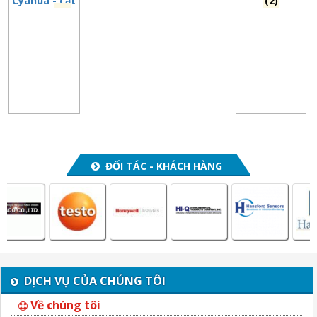
Cyanua - cất
(2)
Phenol
(3)
ĐỐI TÁC - KHÁCH HÀNG
DỊCH VỤ CỦA CHÚNG TÔI
Về chúng tôi