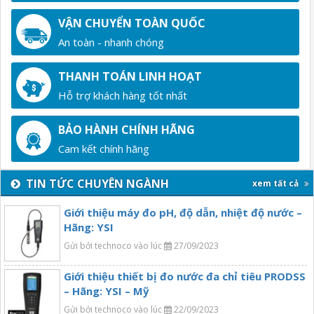
VẬN CHUYỂN TOÀN QUỐC
An toàn - nhanh chóng
THANH TOÁN LINH HOẠT
Hỗ trợ khách hàng tốt nhất
BẢO HÀNH CHÍNH HÃNG
Cam kết chính hãng
TIN TỨC CHUYÊN NGÀNH
xem tất cả
Giới thiệu máy đo pH, độ dẫn, nhiệt độ nước –
Hãng: YSI
Gửi bởi technoco vào lúc
27/09/2023
Giới thiệu thiết bị đo nước đa chỉ tiêu PRODSS
– Hãng: YSI – Mỹ
Gửi bởi technoco vào lúc
22/09/2023