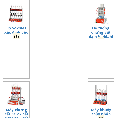
n
a
v
i
Bộ Soxhlet
Hệ thống
g
xác đinh béo
chưng cất
a
(3)
đạm Kjeldahl
(6)
t
i
o
n
Máy chưng
Máy khuấy
cất SO2 - cất
thủy phân