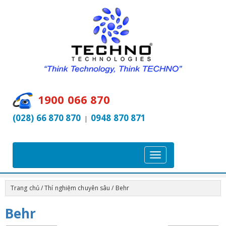
1900 066 870
(028) 66 870 870
0948 870 871
|
T
o
g
Trang chủ
/
Thí nghiệm chuyên sâu
/ Behr
g
l
Behr
e