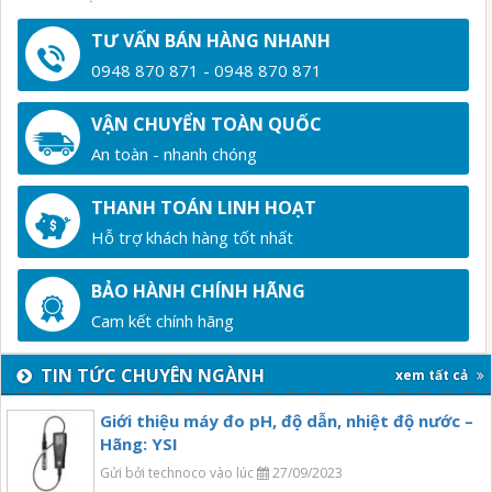
TƯ VẤN BÁN HÀNG NHANH
0948 870 871 - 0948 870 871
VẬN CHUYỂN TOÀN QUỐC
An toàn - nhanh chóng
THANH TOÁN LINH HOẠT
Hỗ trợ khách hàng tốt nhất
BẢO HÀNH CHÍNH HÃNG
Cam kết chính hãng
TIN TỨC CHUYÊN NGÀNH
xem tất cả
Giới thiệu máy đo pH, độ dẫn, nhiệt độ nước –
Hãng: YSI
Gửi bởi technoco vào lúc
27/09/2023