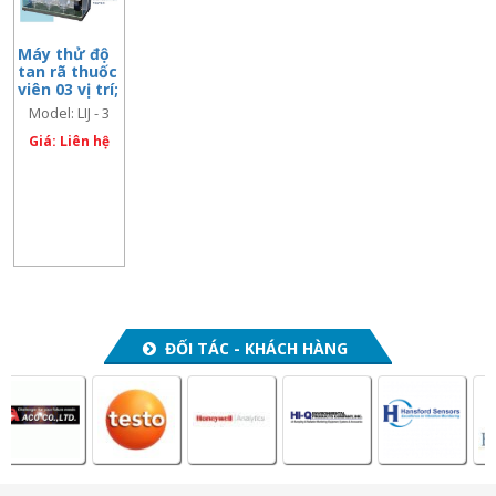
Máy thử độ
tan rã thuốc
viên 03 vị trí;
Model: LIJ – 3
Model: LIJ - 3
Giá: Liên hệ
ĐỐI TÁC - KHÁCH HÀNG