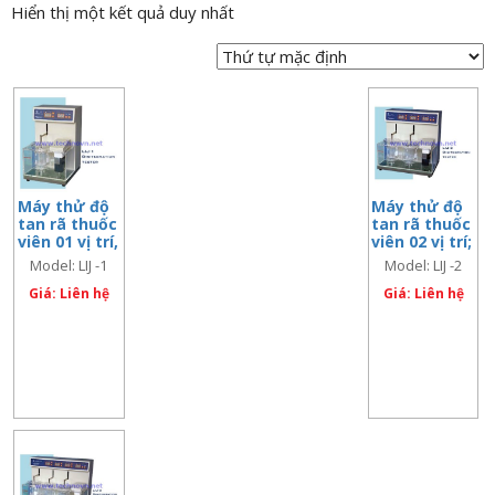
Hiển thị một kết quả duy nhất
n
a
v
i
g
a
t
Máy thử độ
Máy thử độ
i
tan rã thuốc
tan rã thuốc
o
viên 01 vị trí,
viên 02 vị trí;
Model: LIJ -1
Model: LIJ -2
n
Model: LIJ -1
Model: LIJ -2
Giá: Liên hệ
Giá: Liên hệ