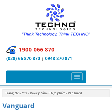
1900 066 870
(028) 66 870 870
0948 870 871
|
T
o
g
Trang chủ
/
Y tế - Dược phẩm - Thực phẩm
/ Vanguard
g
l
Vanguard
e