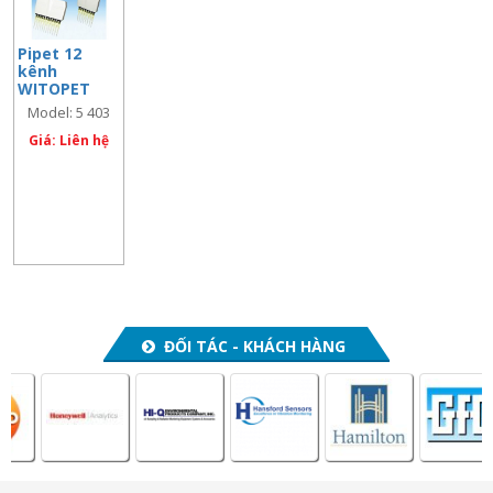
Pipet 12
kênh
WITOPET
economy 50
Model: 5 403
– 300 µl
230
Giá: Liên hệ
ĐỐI TÁC - KHÁCH HÀNG