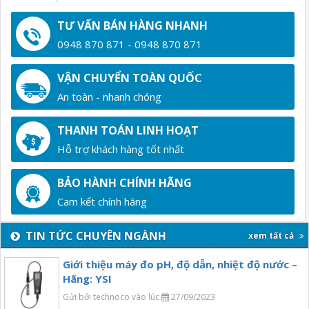
TƯ VẤN BÁN HÀNG NHANH
0948 870 871 - 0948 870 871
VẬN CHUYỂN TOÀN QUỐC
An toàn - nhanh chóng
THANH TOÁN LINH HOẠT
Hỗ trợ khách hàng tốt nhất
BẢO HÀNH CHÍNH HÃNG
Cam kết chính hãng
TIN TỨC CHUYÊN NGÀNH
xem tất cả
Giới thiệu máy đo pH, độ dẫn, nhiệt độ nước –
Hãng: YSI
Gửi bởi technoco vào lúc
27/09/2023