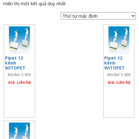
Hiển thị một kết quả duy nhất
n
a
v
i
g
a
t
Pipet 12
Pipet 12
i
kênh
kênh
o
WITOPET
WITOPET
economy 0.5
economy 5
n
Model: 5 403
Model: 5 403
– 10 µl
-50 µl
201
205
Giá: Liên hệ
Giá: Liên hệ