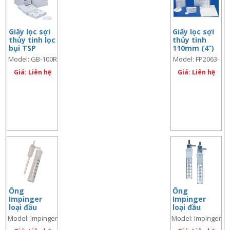
Giấy lọc sợi
Giấy lọc sợi
thủy tinh lọc
thủy tinh
bụi TSP
110mm (4”)
GB100R cho
cho bơm lấy
Model: GB-100R
Model: FP2063-
máy HV500R
mẫu bụi
102
hãng Sibata
Giá: Liên hệ
xách tay
Giá: Liên hệ
FP2063-102
Ống
Ống
Impinger
Impinger
loại đầu
loại đầu
nhọn 100ml
xốp100ml
Model: Impinger
Model: Impinger
hoặc 150ml
hoặc 150ml
25.4
25.3