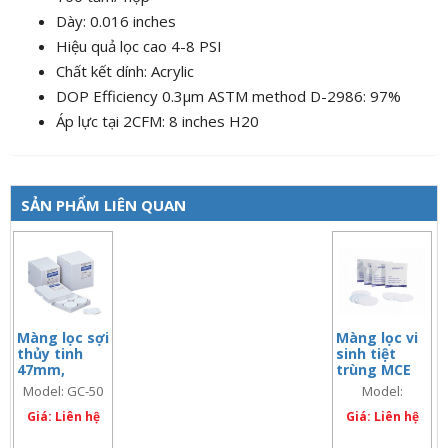
Dày: 0.016 inches
Hiệu quả lọc cao 4-8 PSI
Chất kết dính: Acrylic
DOP Efficiency 0.3µm ASTM method D-2986: 97%
Áp lực tại 2CFM: 8 inches H20
SẢN PHẨM LIÊN QUAN
Màng lọc sợi
Màng lọc vi
thủy tinh
sinh tiệt
47mm,
trùng MCE
0.5µm
47mm-
Model: GC-50
Model:
0.45um
A045H047A
Giá: Liên hệ
Giá: Liên hệ