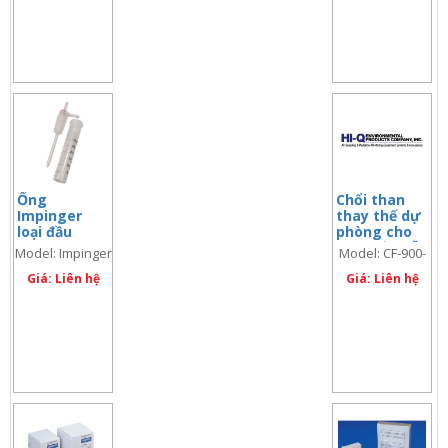
Ống
Chổi than
Impinger
thay thế dự
loại đầu
phòng cho
nhọn 25ml
bơm lấy mẫu
Model: Impinger
Model: CF-900-
bụi TSP
25.2
003
Giá: Liên hệ
Giá: Liên hệ