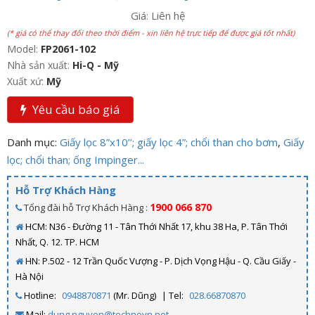
Giá: Liên hệ
(* giá có thể thay đổi theo thời điểm - xin liên hệ trực tiếp để được giá tốt nhất)
Model:
FP2061-102
Nhà sản xuất:
Hi-Q - Mỹ
Xuất xứ:
Mỹ
Yêu cầu báo giá
Danh mục:
Giấy lọc 8”x10’’; giấy lọc 4”; chổi than cho bơm
,
Giấy
lọc; chổi than; ống Impinger...
Hỗ Trợ Khách Hàng
1900 066 870
Tổng đài hỗ Trợ Khách Hàng :
HCM: N36 - Đường 11 - Tân Thới Nhất 17, khu 38 Ha, P. Tân Thới
Nhất, Q. 12. TP. HCM
HN: P.502 - 12 Trần Quốc Vượng - P. Dịch Vọng Hậu - Q. Cầu Giấy -
Hà Nội
Hotline:
0948870871
(Mr. Dũng)
| Tel:
028.66870870
Mail:
dung.nguyen@technovn.net