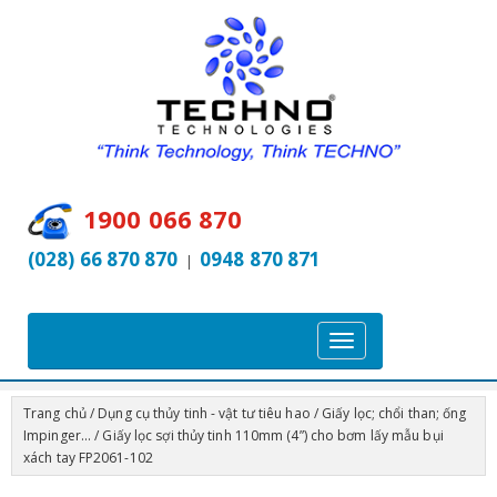
1900 066 870
(028) 66 870 870
0948 870 871
|
T
o
g
Trang chủ
/
Dụng cụ thủy tinh - vật tư tiêu hao
/
Giấy lọc; chổi than; ống
g
Impinger...
/ Giấy lọc sợi thủy tinh 110mm (4”) cho bơm lấy mẫu bụi
l
xách tay FP2061-102
e