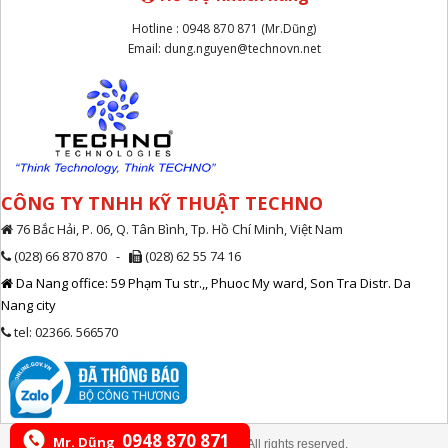
Hotline : 0948 870 871 (Mr.Dũng)
Email: dung.nguyen@technovn.net
CÔNG TY TNHH KỸ THUẬT TECHNO
76 Bắc Hải, P. 06, Q. Tân Bình, Tp. Hồ Chí Minh, Việt Nam
(028) 66 870 870 -
(028) 62 55 74 16
Da Nang office: 59 Phạm Tu str.,, Phuoc My ward, Son Tra Distr. Da
Nang city
tel: 02366. 566570
0948 870 871
Mr. Dũng
© Copyright Technovn.net, All rights reserved.