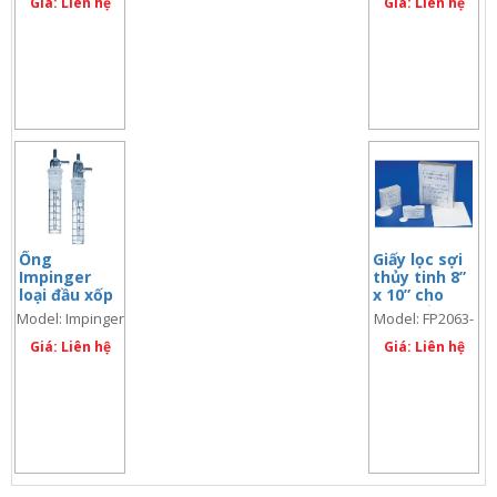
hoặc 200ml
Giá: Liên hệ
hoặc 200ml
Giá: Liên hệ
Ống
Giấy lọc sợi
Impinger
thủy tinh 8”
loại đầu xốp
x 10” cho
25ml
trạm lấy
Model: Impinger
Model: FP2063-
mẫu bụi TSP
25.1
810
Giá: Liên hệ
Giá: Liên hệ