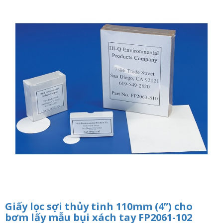
n
a
v
i
g
a
t
i
o
n
Giấy lọc sợi thủy tinh 110mm (4”) cho
bơm lấy mẫu bụi xách tay FP2061-102