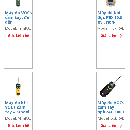
Máy đo VOCs
Máy dò khí
cầm tay: đo
độc PID 10.6
đến
eV , non-
5000ppm
wireless;
Model: miniRAE
Model: ToxiRAE
G02-A010-
Lite PGM-7300
Pro PID (PGM-
Giá: Liên hệ
000
Giá: Liên hệ
1800) (code:
G02-A010-000)
Máy đo khí
Máy đo VOCs
VOCs cầm
cầm tay
tay – Model:
ppbRAE 3000
miniRAE
PGM 7340
Model: MiniRAE
Model: ppbRAE
3000 PGM-
3000 PGM-7320
3000 PGM 7340
7320
Giá: Liên hệ
Giá: Liên hệ