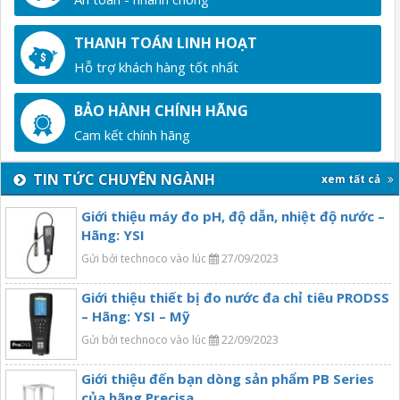
THANH TOÁN LINH HOẠT
Hỗ trợ khách hàng tốt nhất
BẢO HÀNH CHÍNH HÃNG
Cam kết chính hãng
TIN TỨC CHUYÊN NGÀNH
xem tất cả
Giới thiệu máy đo pH, độ dẫn, nhiệt độ nước –
Hãng: YSI
Gửi bởi technoco vào lúc
27/09/2023
Giới thiệu thiết bị đo nước đa chỉ tiêu PRODSS
– Hãng: YSI – Mỹ
Gửi bởi technoco vào lúc
22/09/2023
Giới thiệu đến bạn dòng sản phẩm PB Series
của hãng Precisa