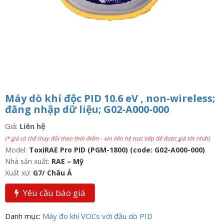
Máy dò khí độc PID 10.6 eV , non-wireless;
đăng nhập dữ liệu; G02-A000-000
Giá:
Liên hệ
(* giá có thể thay đổi theo thời điểm - xin liên hệ trực tiếp để được giá tốt nhất)
Model:
ToxiRAE Pro PID (PGM-1800) (code: G02-A000-000)
Nhà sản xuất:
RAE – Mỹ
Xuất xứ:
G7/ Châu Á
Yêu cầu báo giá
Danh mục:
Máy đo khí VOCs với đầu dò PID