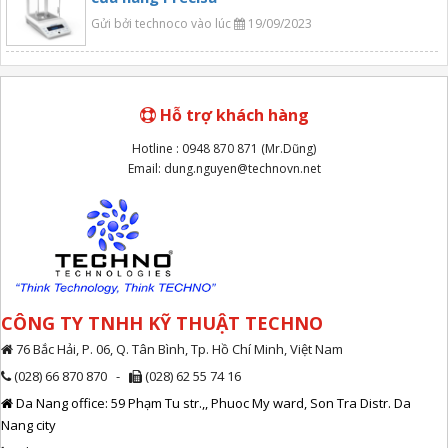
Gửi bởi technoco vào lúc
19/09/2023
Hỗ trợ khách hàng
Hotline : 0948 870 871 (Mr.Dũng)
Email: dung.nguyen@technovn.net
CÔNG TY TNHH KỸ THUẬT TECHNO
76 Bắc Hải, P. 06, Q. Tân Bình, Tp. Hồ Chí Minh, Việt Nam
(028) 66 870 870 -
(028) 62 55 74 16
Da Nang office: 59 Phạm Tu str.,, Phuoc My ward, Son Tra Distr. Da
Nang city