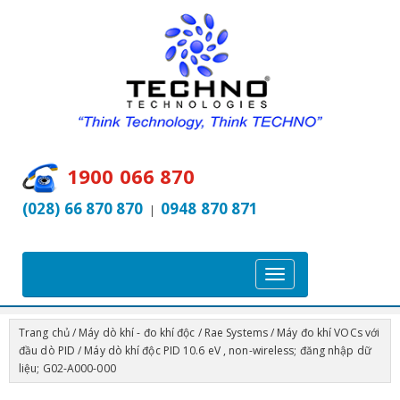
1900 066 870
(028) 66 870 870
0948 870 871
|
T
o
g
Trang chủ
/
Máy dò khí - đo khí độc
/
Rae Systems
/
Máy đo khí VOCs với
g
đầu dò PID
/ Máy dò khí độc PID 10.6 eV , non-wireless; đăng nhập dữ
l
liệu; G02-A000-000
e