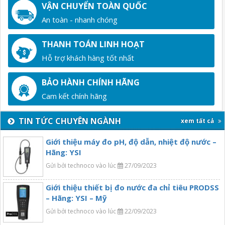
VẬN CHUYỂN TOÀN QUỐC
An toàn - nhanh chóng
THANH TOÁN LINH HOẠT
Hỗ trợ khách hàng tốt nhất
BẢO HÀNH CHÍNH HÃNG
Cam kết chính hãng
TIN TỨC CHUYÊN NGÀNH
xem tất cả
Giới thiệu máy đo pH, độ dẫn, nhiệt độ nước –
Hãng: YSI
Gửi bởi technoco vào lúc
27/09/2023
Giới thiệu thiết bị đo nước đa chỉ tiêu PRODSS
– Hãng: YSI – Mỹ
Gửi bởi technoco vào lúc
22/09/2023