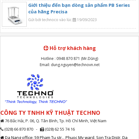
Giới thiệu đến bạn dòng sản phẩm PB Series
của hãng Precisa
Gửi bởi technoco vào lúc
19/09/2023
Hỗ trợ khách hàng
Hotline : 0948 870 871 (Mr.Dũng)
Email: dung.nguyen@technovn.net
CÔNG TY TNHH KỸ THUẬT TECHNO
76 Bắc Hải, P. 06, Q. Tân Bình, Tp. Hồ Chí Minh, Việt Nam
(028) 66 870 870 -
(028) 62 55 74 16
Da Nang office: 59 Phạm Tu str.,, Phuoc My ward, Son Tra Distr. Da