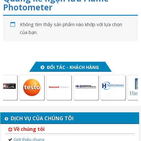
n
Photometer
a
v
Không tìm thấy sản phẩm nào khớp với lựa chọn
i
của bạn.
g
a
t
i
o
ĐỐI TÁC - KHÁCH HÀNG
n
DỊCH VỤ CỦA CHÚNG TÔI
Về chúng tôi
Giới thiệu chung