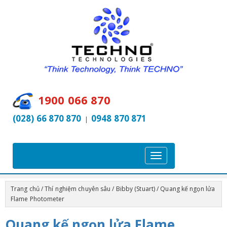
1900 066 870
(028) 66 870 870
0948 870 871
|
T
o
g
Trang chủ
/
Thí nghiệm chuyên sâu
/
Bibby (Stuart)
/ Quang kế ngọn lửa
g
Flame Photometer
l
Quang kế ngọn lửa Flame
e