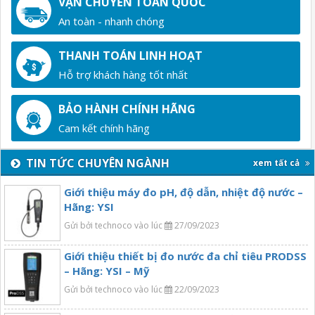
VẬN CHUYỂN TOÀN QUỐC
An toàn - nhanh chóng
THANH TOÁN LINH HOẠT
Hỗ trợ khách hàng tốt nhất
BẢO HÀNH CHÍNH HÃNG
Cam kết chính hãng
TIN TỨC CHUYÊN NGÀNH
xem tất cả
Giới thiệu máy đo pH, độ dẫn, nhiệt độ nước –
Hãng: YSI
Gửi bởi technoco vào lúc
27/09/2023
Giới thiệu thiết bị đo nước đa chỉ tiêu PRODSS
– Hãng: YSI – Mỹ
Gửi bởi technoco vào lúc
22/09/2023