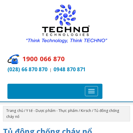
1900 066 870
(028) 66 870 870
0948 870 871
|
T
o
g
Trang chủ
/
Y tế - Dược phẩm - Thực phẩm
/
Kirsch
/ Tủ đông chống
g
cháy nổ
l
Tủ đông chống cháy nổ
e