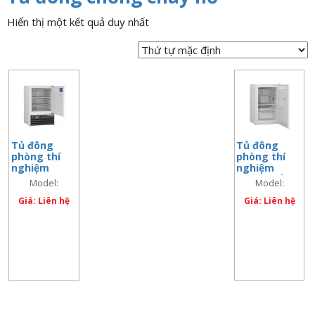
n
Hiển thị một kết quả duy nhất
a
v
i
g
a
t
i
Tủ đông
Tủ đông
o
phòng thí
phòng thí
n
nghiệm
nghiệm
chống cháy
chống nổ -15
Model:
Model:
nổ
÷ – 22 độ C,
FROSTER-
FROSTER-
Giá: Liên hệ
70 lít
Giá: Liên hệ
LABEX®-96
LABEX®-70