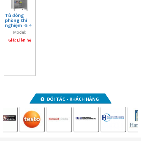
Tủ đông
phòng thí
nghiệm -5 ÷
– 30 độ C,
Model:
700 lít
FROSTER-LABO-
Giá: Liên hệ
730
ĐỐI TÁC - KHÁCH HÀNG