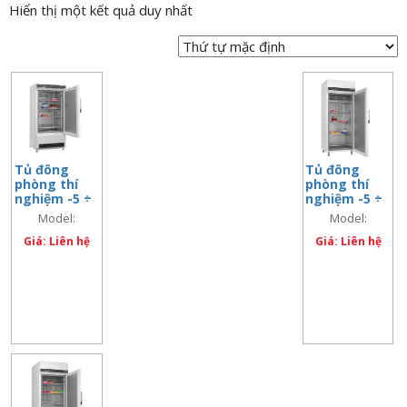
Hiển thị một kết quả duy nhất
n
a
v
i
g
a
t
Tủ đông
Tủ đông
i
phòng thí
phòng thí
o
nghiệm -5 ÷
nghiệm -5 ÷
– 30 độ C,
– 30 độ C,
n
Model:
Model:
300 lít
500 lít
FROSTER-LABO-
FROSTER-LABO-
Giá: Liên hệ
Giá: Liên hệ
330
530