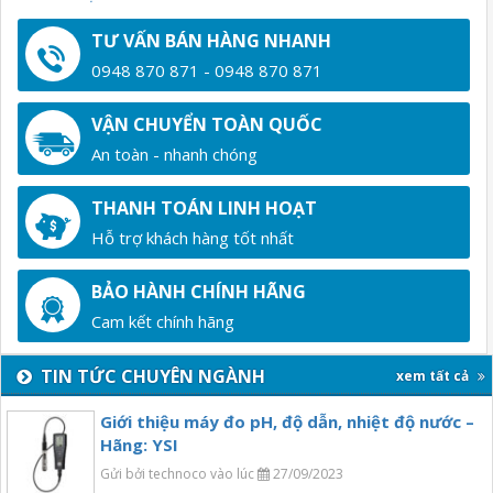
TƯ VẤN BÁN HÀNG NHANH
0948 870 871 - 0948 870 871
VẬN CHUYỂN TOÀN QUỐC
An toàn - nhanh chóng
THANH TOÁN LINH HOẠT
Hỗ trợ khách hàng tốt nhất
BẢO HÀNH CHÍNH HÃNG
Cam kết chính hãng
TIN TỨC CHUYÊN NGÀNH
xem tất cả
Giới thiệu máy đo pH, độ dẫn, nhiệt độ nước –
Hãng: YSI
Gửi bởi technoco vào lúc
27/09/2023