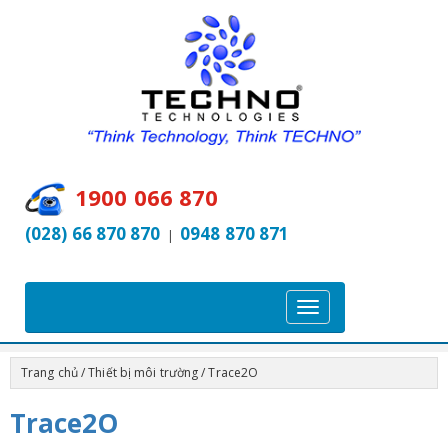
1900 066 870
(028) 66 870 870
0948 870 871
|
T
o
g
Trang chủ
/
Thiết bị môi trường
/ Trace2O
g
l
Trace2O
e