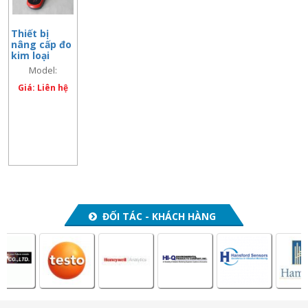
Thiết bị
nâng cấp đo
kim loại
nặng cho
Model:
HM2000,
Metalometer
Model:
Giá: Liên hệ
Metalomete
r
ĐỐI TÁC - KHÁCH HÀNG