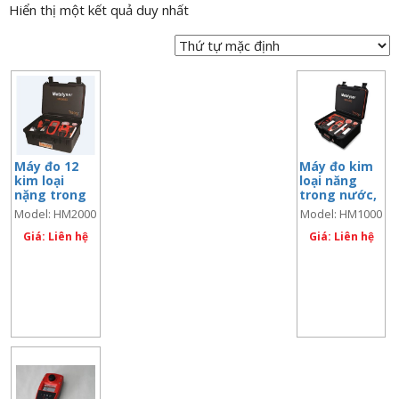
Hiển thị một kết quả duy nhất
n
a
v
i
g
a
t
Máy đo 12
Máy đo kim
i
kim loại
loại năng
o
nặng trong
trong nước,
nước,
Model:
n
Model: HM2000
Model: HM1000
Model:
HM1000
HM2000
Giá: Liên hệ
Giá: Liên hệ