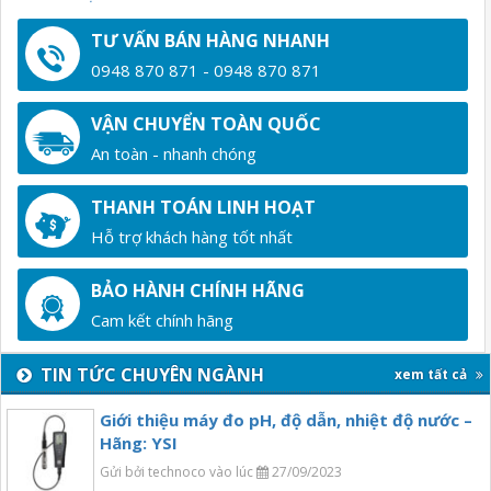
TƯ VẤN BÁN HÀNG NHANH
0948 870 871 - 0948 870 871
VẬN CHUYỂN TOÀN QUỐC
An toàn - nhanh chóng
THANH TOÁN LINH HOẠT
Hỗ trợ khách hàng tốt nhất
BẢO HÀNH CHÍNH HÃNG
Cam kết chính hãng
TIN TỨC CHUYÊN NGÀNH
xem tất cả
Giới thiệu máy đo pH, độ dẫn, nhiệt độ nước –
Hãng: YSI
Gửi bởi technoco vào lúc
27/09/2023