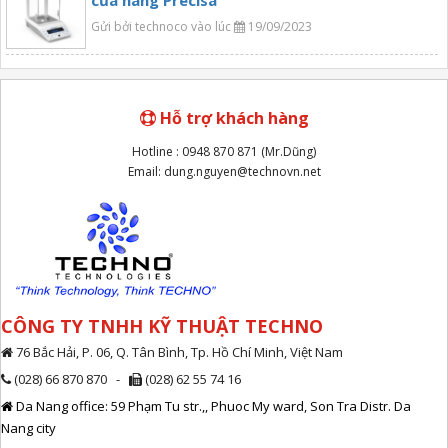
của hãng Precisa
Gửi bởi technoco vào lúc
19/09/2023
Hỗ trợ khách hàng
Hotline : 0948 870 871 (Mr.Dũng)
Email: dung.nguyen@technovn.net
CÔNG TY TNHH KỸ THUẬT TECHNO
76 Bắc Hải, P. 06, Q. Tân Bình, Tp. Hồ Chí Minh, Việt Nam
(028) 66 870 870 -
(028) 62 55 74 16
Da Nang office: 59 Phạm Tu str.,, Phuoc My ward, Son Tra Distr. Da
Nang city