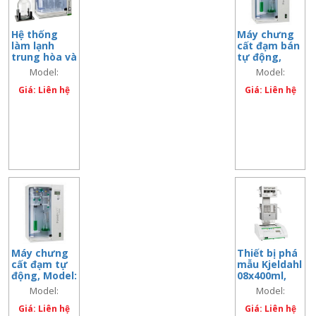
Hệ thống
Máy chưng
làm lạnh
cất đạm bán
trung hòa và
tự động,
ngưng tụ
Model:
Model:
Model:
khí, Model:
FoodALYT D
FoodALYT COOL
FoodALYT D
FoodALYT
Giá: Liên hệ
2000
Giá: Liên hệ
COOL
2000
Máy chưng
Thiết bị phá
cất đạm tự
mẫu Kjeldahl
động, Model:
08x400ml,
FoodALYT D
Model:
Model:
Model:
4000
FoodALYT
FoodALYT D
FoodALYT SBS
Giá: Liên hệ
SBS 850
Giá: Liên hệ