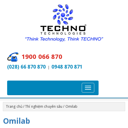
1900 066 870
(028) 66 870 870
0948 870 871
|
T
o
g
Trang chủ
/
Thí nghiệm chuyên sâu
/ Omilab
g
l
Omilab
e