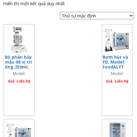
Hiển thị một kết quả duy nhất
n
a
v
i
g
a
t
Bộ phân hủy
Bơm hút và
i
mẫu 08 vị trí
FD, Model:
o
ống 250ml,
FoodALYT
Model:
PUMP
n
Model:
Model:
FoodALYT
FoodALYT SBS
FoodALYT PUMP
SBS 800
Giá: Liên hệ
Giá: Liên hệ
800