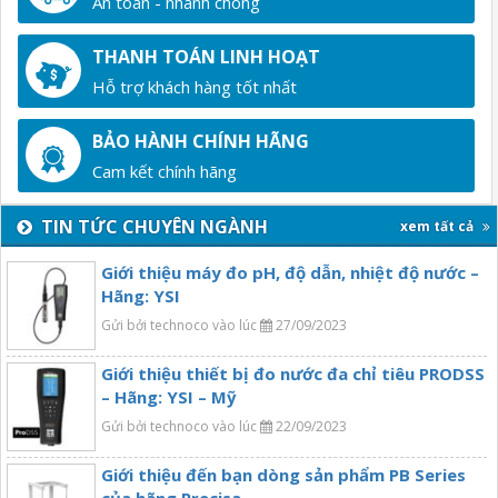
An toàn - nhanh chóng
THANH TOÁN LINH HOẠT
Hỗ trợ khách hàng tốt nhất
BẢO HÀNH CHÍNH HÃNG
Cam kết chính hãng
TIN TỨC CHUYÊN NGÀNH
xem tất cả
Giới thiệu máy đo pH, độ dẫn, nhiệt độ nước –
Hãng: YSI
Gửi bởi technoco vào lúc
27/09/2023
Giới thiệu thiết bị đo nước đa chỉ tiêu PRODSS
– Hãng: YSI – Mỹ
Gửi bởi technoco vào lúc
22/09/2023
Giới thiệu đến bạn dòng sản phẩm PB Series