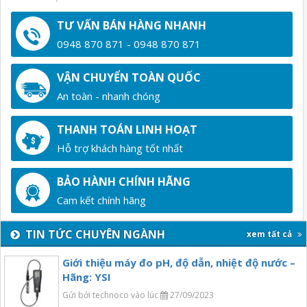
TƯ VẤN BÁN HÀNG NHANH
0948 870 871 - 0948 870 871
VẬN CHUYỂN TOÀN QUỐC
An toàn - nhanh chóng
THANH TOÁN LINH HOẠT
Hỗ trợ khách hàng tốt nhất
BẢO HÀNH CHÍNH HÃNG
Cam kết chính hãng
TIN TỨC CHUYÊN NGÀNH
xem tất cả
Giới thiệu máy đo pH, độ dẫn, nhiệt độ nước –
Hãng: YSI
Gửi bởi technoco vào lúc
27/09/2023