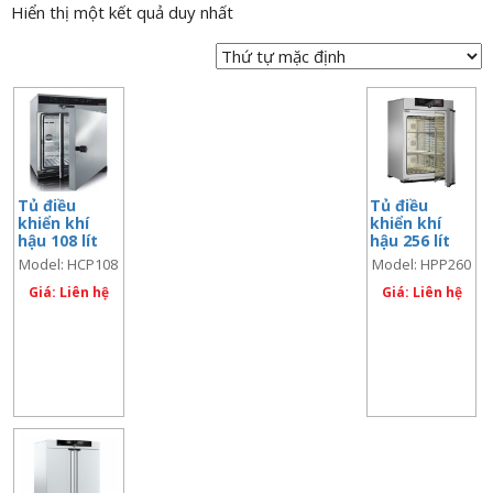
Hiển thị một kết quả duy nhất
n
a
v
i
g
a
t
Tủ điều
Tủ điều
i
khiển khí
khiển khí
o
hậu 108 lít
hậu 256 lít
n
Model: HCP108
Model: HPP260
Giá: Liên hệ
Giá: Liên hệ