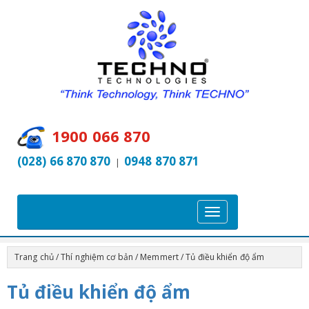
1900 066 870
(028) 66 870 870
0948 870 871
|
T
o
g
Trang chủ
/
Thí nghiệm cơ bản
/
Memmert
/ Tủ điều khiển độ ẩm
g
l
Tủ điều khiển độ ẩm
e