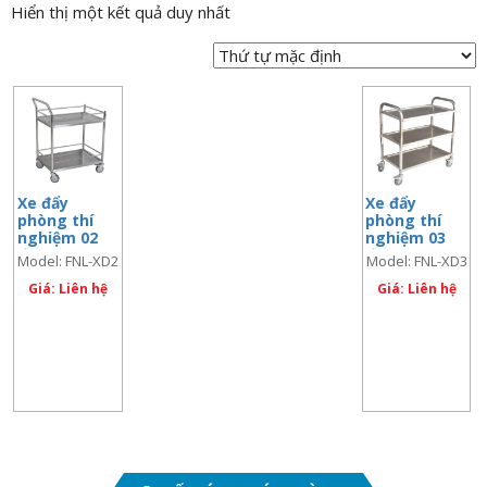
Hiển thị một kết quả duy nhất
n
a
v
i
g
a
t
Xe đẩy
Xe đẩy
i
phòng thí
phòng thí
o
nghiệm 02
nghiệm 03
tầng
tầng
n
Model: FNL-XD2
Model: FNL-XD3
Giá: Liên hệ
Giá: Liên hệ