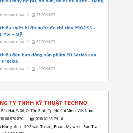
 thiệu máy đo pH, độ dẫn, nhiệt độ nước – Hãng:
ởi technoco vào lúc
27/09/2023
 thiệu thiết bị đo nước đa chỉ tiêu PRODSS –
: YSI – Mỹ
ởi technoco vào lúc
22/09/2023
 thiệu đến bạn dòng sản phẩm PB Series của
 Precisa
ởi technoco vào lúc
19/09/2023
NG TY TNHH KỸ THUẬT TECHNO
 Bắc Hải, P. 06, Q. Tân Bình, Tp. Hồ Chí Minh, Việt Nam
28) 66 870 870 -
(028) 62 55 74 16
 Nang office: 59 Phạm Tu str.,, Phuoc My ward, Son Tra