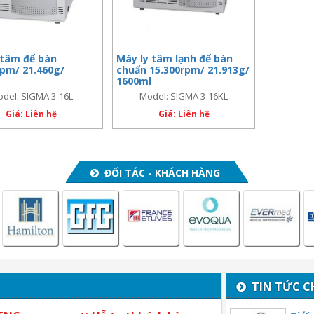
 tâm để bàn
Máy ly tâm lạnh để bàn
rpm/ 21.460g/
chuẩn 15.300rpm/ 21.913g/
1600ml
del: SIGMA 3-16L
Model: SIGMA 3-16KL
Giá: Liên hệ
Giá: Liên hệ
ĐỐI TÁC - KHÁCH HÀNG
TIN TỨC C