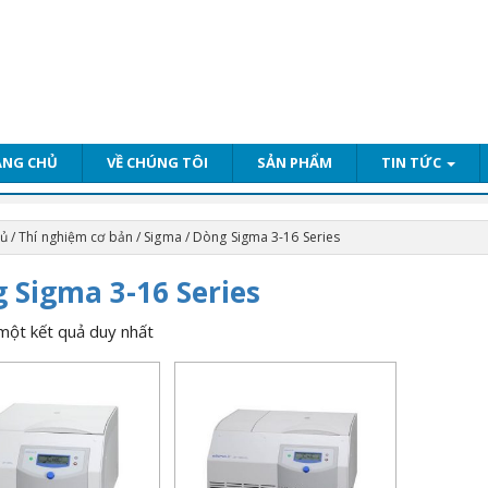
ANG CHỦ
VỀ CHÚNG TÔI
SẢN PHẨM
TIN TỨC
hủ
/
Thí nghiệm cơ bản
/
Sigma
/ Dòng Sigma 3-16 Series
 Sigma 3-16 Series
 một kết quả duy nhất