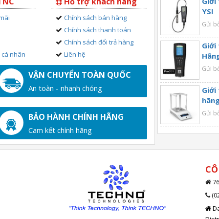
 TNC
Hỗ trợ khách hàng
Giới
YSI
 mãi
Chính sách bán hàng
Gửi b
Chính sách thanh toán
Chính sách đổi trả hàng
Giới
n cá nhân
Liên hệ
Hãng
Gửi b
VẬN CHUYỂN TOÀN QUỐC
An toàn - nhanh chóng
Giới
hãng
Gửi b
BẢO HÀNH CHÍNH HÃNG
Cam kết chính hãng
CÔ
76
(0
Da