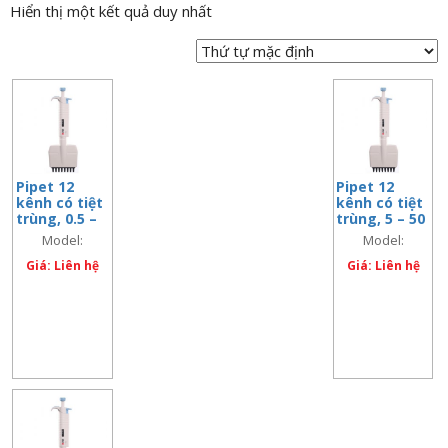
Hiển thị một kết quả duy nhất
n
a
v
i
g
a
t
Pipet 12
Pipet 12
i
kênh có tiệt
kênh có tiệt
o
trùng, 0.5 –
trùng, 5 – 50
10 ul
ul
n
Model:
Model:
713113047777
713113067777
Giá: Liên hệ
Giá: Liên hệ