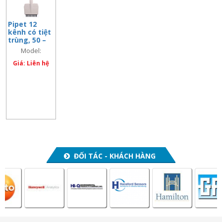
Pipet 12
kênh có tiệt
trùng, 50 –
300 ul
Model:
713113127777
Giá: Liên hệ
ĐỐI TÁC - KHÁCH HÀNG