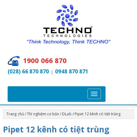
1900 066 870
(028) 66 870 870
0948 870 871
|
T
o
g
Trang chủ
/
Thí nghiệm cơ bản
/
DLab
/ Pipet 12 kênh có tiệt trùng
g
l
Pipet 12 kênh có tiệt trùng
e