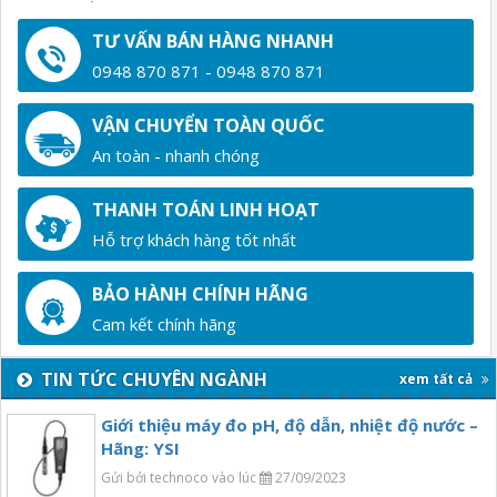
TƯ VẤN BÁN HÀNG NHANH
0948 870 871 - 0948 870 871
VẬN CHUYỂN TOÀN QUỐC
An toàn - nhanh chóng
THANH TOÁN LINH HOẠT
Hỗ trợ khách hàng tốt nhất
BẢO HÀNH CHÍNH HÃNG
Cam kết chính hãng
TIN TỨC CHUYÊN NGÀNH
xem tất cả
Giới thiệu máy đo pH, độ dẫn, nhiệt độ nước –
Hãng: YSI
Gửi bởi technoco vào lúc
27/09/2023