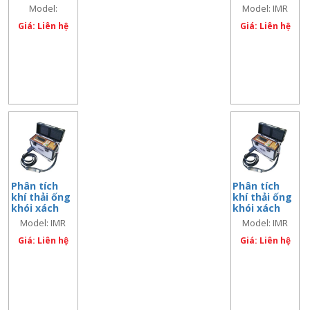
tay cho
tay cho
Model:
Model: IMR
công nghiệp
công nghiệp,
2000/2800 IR
– Model: IMR
Giá: Liên hệ
đo CO2 –
Giá: Liên hệ
2000/2800P
model: IMR
2000/2800 IR
Phân tích
Phân tích
khí thải ống
khí thải ống
khói xách
khói xách
tay 2 – 4 cell
tay, kèm
Model: IMR
Model: IMR
máy in
1400C
1400CP
Giá: Liên hệ
Giá: Liên hệ