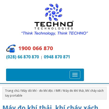
1900 066 870
(028) 66 870 870
0948 870 871
|
T
o
g
Trang chủ
/
Máy dò khí - đo khí độc
/
IMR
/ Máy đo khí thải, khí cháy xách
g
tay portable
l
Máy đo khí thải, khí cháy xách
e