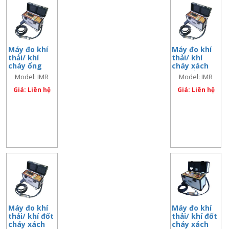
Máy đo khí
Máy đo khí
thải/ khí
thải/ khí
cháy ổng
cháy xách
khói xách
tay/ Đầu đo
Model: IMR
Model: IMR
tay, đo CO2
2xCO –
1400IR
1400CO
– model: IMR
Giá: Liên hệ
model: IMR
Giá: Liên hệ
1400IR
1400CO
Máy đo khí
Máy đo khí
thải/ khí đốt
thải/ khí đốt
cháy xách
cháy xách