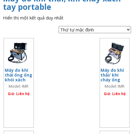
n
tay portable
a
Hiển thị một kết quả duy nhất
v
i
g
a
t
i
o
Máy đo khí
Máy đo khí
n
thải ổng ổng
thải/ khí
khói xách
cháy ống
tay hiện
khói xách –
Model: IMR
Model: IMR
trường –
model: IMR
2800P
1400P/PL/PS
model: IMR
Giá: Liên hệ
1400P/PL/PS
Giá: Liên hệ
2800P