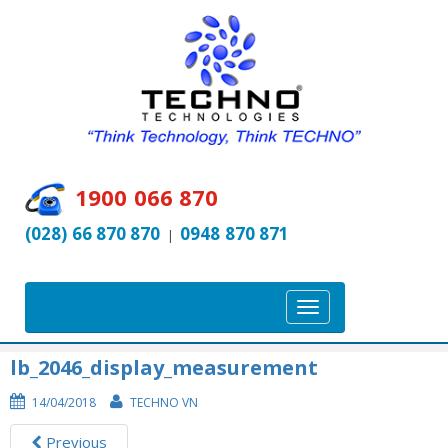
1900 066 870
(028) 66 870 870
0948 870 871
|
T
o
g
lb_2046_display_measurement
g
14/04/2018
TECHNO VN
l
e
Previous