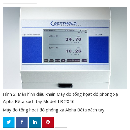
n
a
v
i
g
a
t
i
o
n
Hình 2: Màn hình điều khiển Máy đo tổng họat độ phóng xạ
Alpha Bêta xách tay Model: LB 2046
Máy đo tổng họat độ phóng xạ Alpha Bêta xách tay