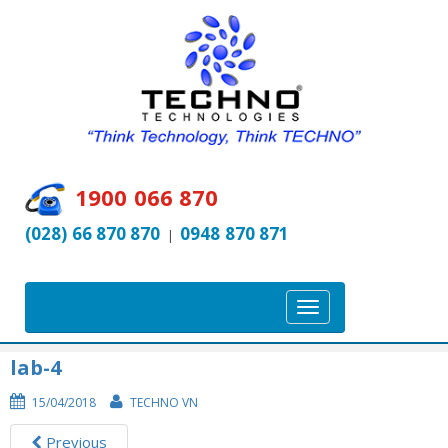
1900 066 870
(028) 66 870 870
0948 870 871
|
T
o
g
lab-4
g
15/04/2018
TECHNO VN
l
e
Previous