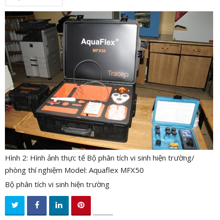
n
a
v
i
g
a
t
i
o
n
Hình 2: Hình ảnh thực tế Bộ phân tích vi sinh hiện trường/
phòng thí nghiệm Model: Aquaflex MFX50
Bộ phân tích vi sinh hiện trường