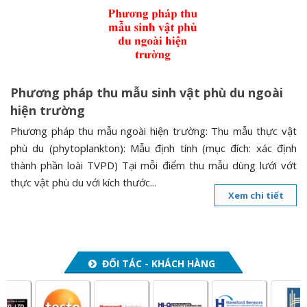
n
a
v
i
g
Phương pháp thu mẫu sinh vật phù du ngoài
a
hiện trường
t
i
Phương pháp thu mẫu ngoài hiện trường: Thu mẫu thực vật
o
phù du (phytoplankton): Mẫu định tính (mục đích: xác định
n
thành phần loài TVPD) Tại mỗi điểm thu mẫu dùng lưới vớt
thực vật phù du với kích thước...
Xem chi tiết
ĐỐI TÁC - KHÁCH HÀNG