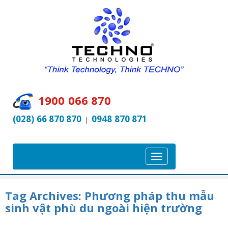
1900 066 870
(028) 66 870 870
0948 870 871
|
T
o
g
Tag Archives:
Phương pháp thu mẫu
g
sinh vật phù du ngoài hiện trường
l
e