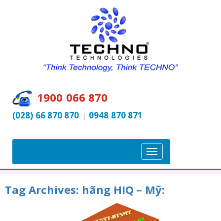
1900 066 870
(028) 66 870 870
0948 870 871
|
T
o
g
Tag Archives:
hãng HIQ – Mỹ:
g
l
e