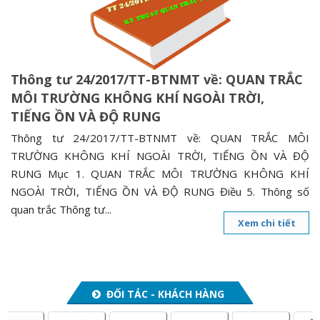
n
a
v
i
Thông tư 24/2017/TT-BTNMT về: QUAN TRẮC
g
MÔI TRƯỜNG KHÔNG KHÍ NGOÀI TRỜI,
a
TIẾNG ỒN VÀ ĐỘ RUNG
t
i
Thông tư 24/2017/TT-BTNMT về: QUAN TRẮC MÔI
o
TRƯỜNG KHÔNG KHÍ NGOÀI TRỜI, TIẾNG ỒN VÀ ĐỘ
n
RUNG Mục 1. QUAN TRẮC MÔI TRƯỜNG KHÔNG KHÍ
NGOÀI TRỜI, TIẾNG ỒN VÀ ĐỘ RUNG Điều 5. Thông số
quan trắc Thông tư...
Xem chi tiết
ĐỐI TÁC - KHÁCH HÀNG