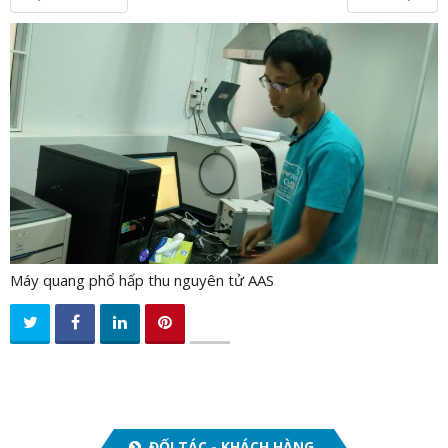
n
a
v
i
g
a
t
i
o
n
Máy quang phổ hấp thu nguyên tử AAS
ĐỐI TÁC - KHÁCH HÀNG