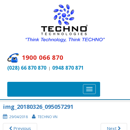
1900 066 870
(028) 66 870 870
0948 870 871
|
T
o
g
img_20180326_095057291
g
29/04/2018
TECHNO VN
l
e
Previous
Next