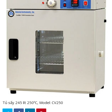
n
a
v
i
g
a
t
i
o
n
Tủ sấy 245 lít 250ºC, Model: CV250