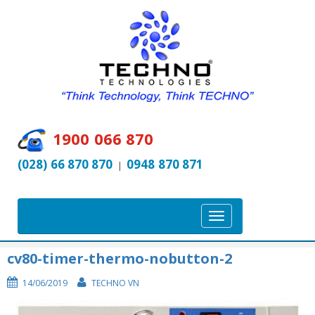
1900 066 870
(028) 66 870 870
0948 870 871
|
T
o
g
cv80-timer-thermo-nobutton-2
g
14/06/2019
TECHNO VN
l
e