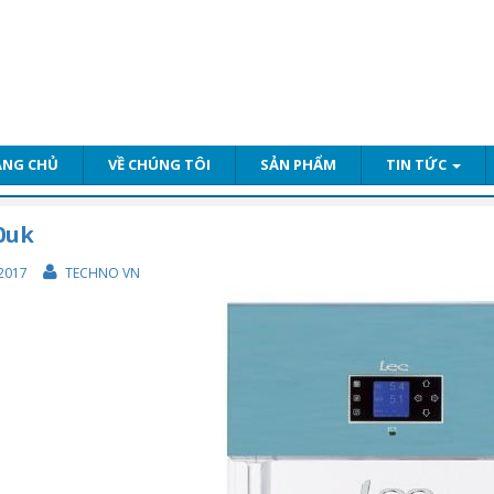
ANG CHỦ
VỀ CHÚNG TÔI
SẢN PHẨM
TIN TỨC
0uk
2017
TECHNO VN