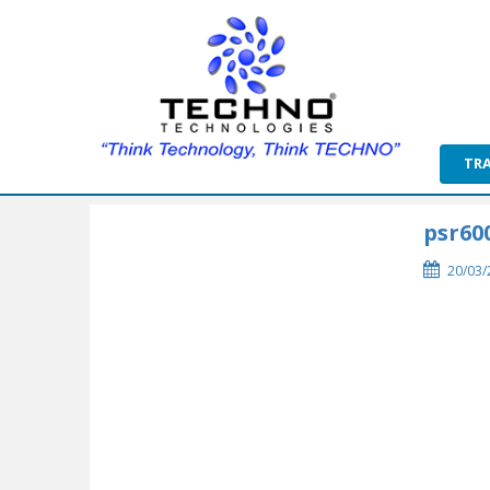
TR
psr60
20/03/