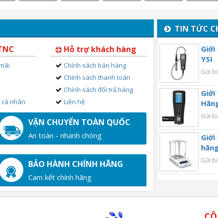
TIN TỨC C
 TNC
Hỗ trợ khách hàng
Giới
YSI
 mãi
Chính sách bán hàng
Gửi b
Chính sách thanh toán
Chính sách đổi trả hàng
Giới
n cá nhân
Liên hệ
Hãng
Gửi b
VẬN CHUYỂN TOÀN QUỐC
An toàn - nhanh chóng
Giới
hãng
Gửi b
BẢO HÀNH CHÍNH HÃNG
Cam kết chính hãng
CÔ