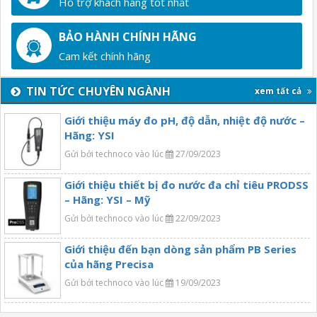
Hỗ trợ khách hàng tốt nhất
BẢO HÀNH CHÍNH HÃNG
Cam kết chính hãng
TIN TỨC CHUYÊN NGÀNH
xem tất cả
Giới thiệu máy đo pH, độ dẫn, nhiệt độ nước –
Hãng: YSI
Gửi bởi technoco vào lúc
27/09/2023
Giới thiệu thiết bị đo nước đa chỉ tiêu PRODSS
– Hãng: YSI – Mỹ
Gửi bởi technoco vào lúc
22/09/2023
Giới thiệu đến bạn dòng sản phẩm PB Series
của hãng Precisa
Gửi bởi technoco vào lúc
19/09/2023