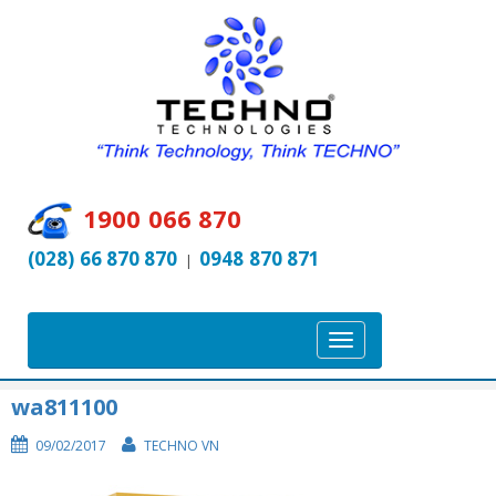
1900 066 870
(028) 66 870 870
0948 870 871
|
T
o
g
wa811100
g
09/02/2017
TECHNO VN
l
e