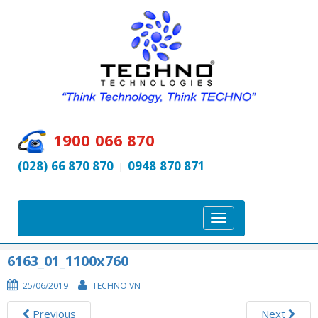
1900 066 870
(028) 66 870 870
0948 870 871
|
T
o
g
6163_01_1100x760
g
25/06/2019
TECHNO VN
l
e
Previous
Next