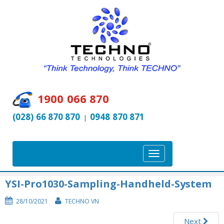
1900 066 870
(028) 66 870 870
0948 870 871
|
T
o
g
YSI-Pro1030-Sampling-Handheld-System
g
28/10/2021
TECHNO VN
l
e
Next