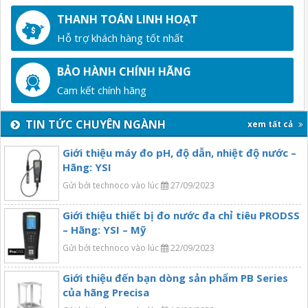
THANH TOÁN LINH HOẠT
Hỗ trợ khách hàng tốt nhất
BẢO HÀNH CHÍNH HÃNG
Cam kết chính hãng
TIN TỨC CHUYÊN NGÀNH
xem tất cả
Giới thiệu máy đo pH, độ dẫn, nhiệt độ nước –
Hãng: YSI
Gửi bởi technoco vào lúc
27/09/2023
Giới thiệu thiết bị đo nước đa chỉ tiêu PRODSS
– Hãng: YSI – Mỹ
Gửi bởi technoco vào lúc
22/09/2023
Giới thiệu đến bạn dòng sản phẩm PB Series
của hãng Precisa