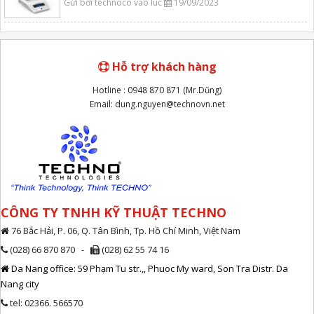
Gửi bởi technoco vào lúc
19/09/2023
Hỗ trợ khách hàng
Hotline : 0948 870 871 (Mr.Dũng)
Email: dung.nguyen@technovn.net
CÔNG TY TNHH KỸ THUẬT TECHNO
76 Bắc Hải, P. 06, Q. Tân Bình, Tp. Hồ Chí Minh, Việt Nam
(028) 66 870 870 -
(028) 62 55 74 16
Da Nang office: 59 Phạm Tu str.,, Phuoc My ward, Son Tra Distr. Da
Nang city
tel: 02366. 566570