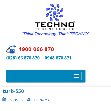
1900 066 870
(028) 66 870 870
0948 870 871
|
T
o
g
turb-550
g
14/04/2017
TECHNO VN
l
e