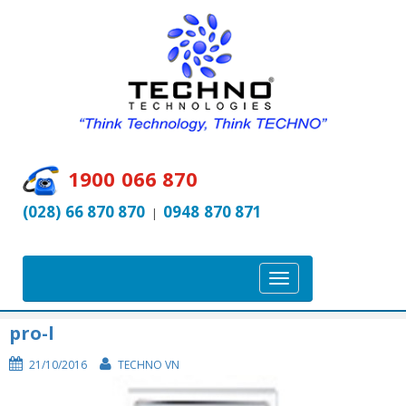
1900 066 870
(028) 66 870 870
0948 870 871
|
T
o
g
pro-l
g
21/10/2016
TECHNO VN
l
e