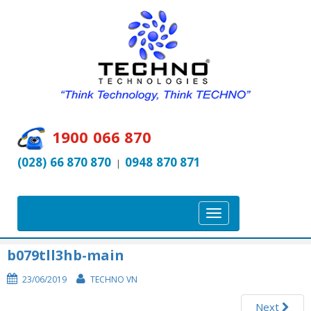
1900 066 870
(028) 66 870 870
0948 870 871
|
T
o
g
b079tll3hb-main
g
23/06/2019
TECHNO VN
l
e
Next