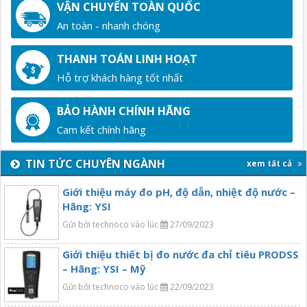
VẬN CHUYỂN TOÀN QUỐC
An toàn - nhanh chóng
THANH TOÁN LINH HOẠT
Hỗ trợ khách hàng tốt nhất
BẢO HÀNH CHÍNH HÃNG
Cam kết chính hãng
TIN TỨC CHUYÊN NGÀNH
xem tất cả
Giới thiệu máy đo pH, độ dẫn, nhiệt độ nước –
Hãng: YSI
Gửi bởi technoco vào lúc
27/09/2023
Giới thiệu thiết bị đo nước đa chỉ tiêu PRODSS
– Hãng: YSI – Mỹ
Gửi bởi technoco vào lúc
22/09/2023