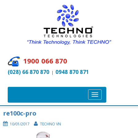
1900 066 870
(028) 66 870 870
0948 870 871
|
T
o
g
re100c-pro
g
10/01/2017
TECHNO VN
l
e