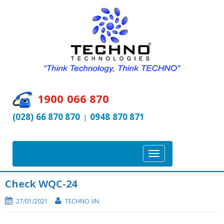
1900 066 870
(028) 66 870 870
0948 870 871
|
T
o
g
Check WQC-24
g
27/01/2021
TECHNO VN
l
e