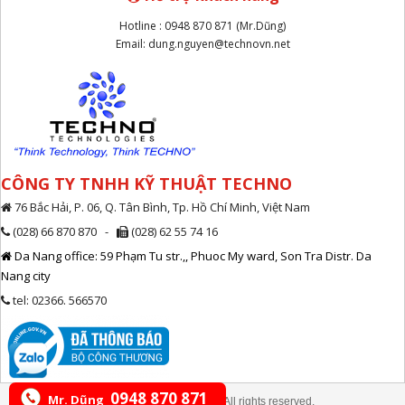
Hotline : 0948 870 871 (Mr.Dũng)
Email: dung.nguyen@technovn.net
CÔNG TY TNHH KỸ THUẬT TECHNO
76 Bắc Hải, P. 06, Q. Tân Bình, Tp. Hồ Chí Minh, Việt Nam
(028) 66 870 870 -
(028) 62 55 74 16
Da Nang office: 59 Phạm Tu str.,, Phuoc My ward, Son Tra Distr. Da
Nang city
tel: 02366. 566570
0948 870 871
Mr. Dũng
© Copyright Technovn.net, All rights reserved.