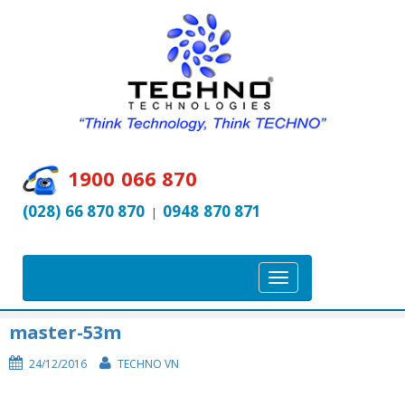
1900 066 870
(028) 66 870 870
0948 870 871
|
T
o
g
master-53m
g
24/12/2016
TECHNO VN
l
e