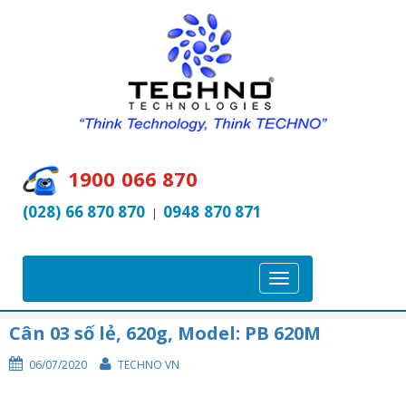
1900 066 870
(028) 66 870 870
0948 870 871
|
T
o
g
Cân 03 số lẻ, 620g, Model: PB 620M
g
06/07/2020
TECHNO VN
l
e