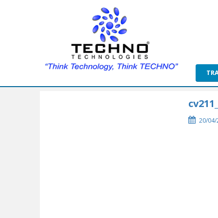
TR
cv211
20/04/