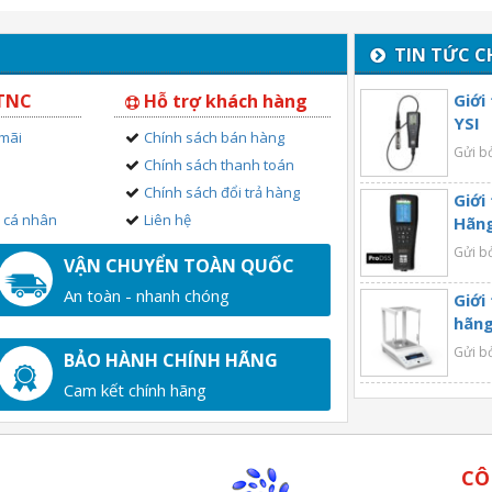
TIN TỨC C
 TNC
Hỗ trợ khách hàng
Giới
YSI
 mãi
Chính sách bán hàng
Gửi b
Chính sách thanh toán
Chính sách đổi trả hàng
Giới
n cá nhân
Liên hệ
Hãng
Gửi b
VẬN CHUYỂN TOÀN QUỐC
An toàn - nhanh chóng
Giới
hãng
Gửi b
BẢO HÀNH CHÍNH HÃNG
Cam kết chính hãng
CÔ