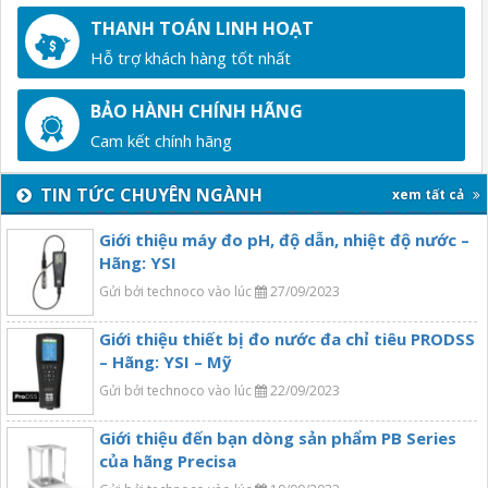
THANH TOÁN LINH HOẠT
Hỗ trợ khách hàng tốt nhất
BẢO HÀNH CHÍNH HÃNG
Cam kết chính hãng
TIN TỨC CHUYÊN NGÀNH
xem tất cả
Giới thiệu máy đo pH, độ dẫn, nhiệt độ nước –
Hãng: YSI
Gửi bởi technoco vào lúc
27/09/2023
Giới thiệu thiết bị đo nước đa chỉ tiêu PRODSS
– Hãng: YSI – Mỹ
Gửi bởi technoco vào lúc
22/09/2023
Giới thiệu đến bạn dòng sản phẩm PB Series
của hãng Precisa