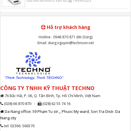
Gửi bởi technoco vào lúc
19/09/2023
Hỗ trợ khách hàng
Hotline : 0948 870 871 (Mr.Dũng)
Email: dung.nguyen@technovn.net
CÔNG TY TNHH KỸ THUẬT TECHNO
76 Bắc Hải, P. 06, Q. Tân Bình, Tp. Hồ Chí Minh, Việt Nam
(028) 66 870 870 -
(028) 62 55 74 16
Da Nang office: 59 Phạm Tu str.,, Phuoc My ward, Son Tra Distr. Da
Nang city
tel: 02366. 566570