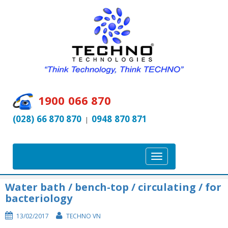
1900 066 870
(028) 66 870 870
0948 870 871
|
T
o
g
Water bath / bench-top / circulating / for
bacteriology
g
l
13/02/2017
TECHNO VN
e