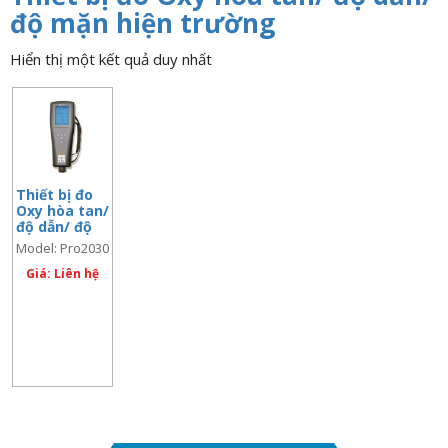
n
độ mặn hiện trường
a
Hiển thị một kết quả duy nhất
v
i
g
a
t
i
Thiết bị đo
Oxy hòa tan/
o
độ dẫn/ độ
n
mặn hiện
Model: Pro2030
trường
Giá: Liên hệ