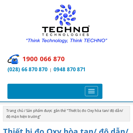
1900 066 870
(028) 66 870 870
0948 870 871
|
T
o
g
Trang chủ
/ Sản phẩm được gắn thẻ “Thiết bị đo Oxy hòa tan/ độ dẫn/
g
độ mặn hiện trường”
l
Thiết bị đo Oxy hòa tan/ độ dẫn/
e