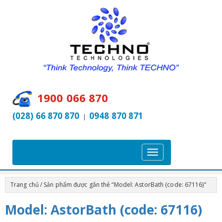
1900 066 870
(028) 66 870 870
0948 870 871
|
T
o
g
Trang chủ
/ Sản phẩm được gắn thẻ “Model: AstorBath (code: 67116)”
g
l
Model: AstorBath (code: 67116)
e