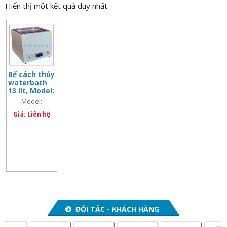
Hiển thị một kết quả duy nhất
n
a
v
i
g
a
Bế cách thủy
waterbath
t
13 lít, Model:
i
AstorBath
Model:
(code:
o
AstorBath
67116)
Giá: Liên hệ
n
(code: 67116)
ĐỐI TÁC - KHÁCH HÀNG