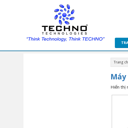
TR
Trang c
Máy 
Hiển thị