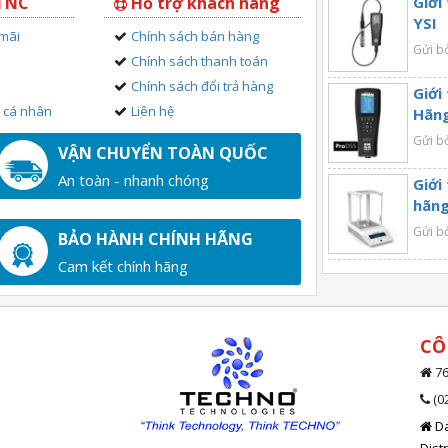
 TNC
Hỗ trợ khách hàng
Giới
YSI
 mãi
Chính sách bán hàng
Gửi b
Chính sách thanh toán
Chính sách đổi trả hàng
Giới
n cá nhân
Liên hệ
Hãng
Gửi b
VẬN CHUYỂN TOÀN QUỐC
An toàn - nhanh chóng
Giới
hãng
Gửi b
BẢO HÀNH CHÍNH HÃNG
Cam kết chính hãng
CÔ
76
(0
Da