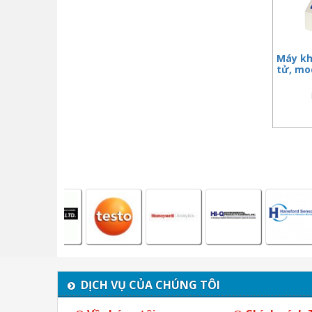
Máy kh
tử, mo
DỊCH VỤ CỦA CHÚNG TÔI