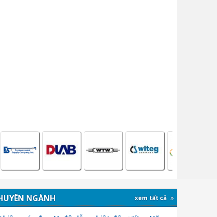
HUYÊN NGÀNH
xem tất cả