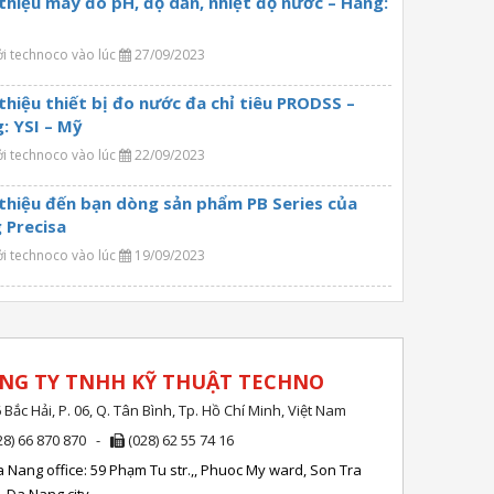
 thiệu máy đo pH, độ dẫn, nhiệt độ nước – Hãng:
ởi technoco vào lúc
27/09/2023
 thiệu thiết bị đo nước đa chỉ tiêu PRODSS –
: YSI – Mỹ
ởi technoco vào lúc
22/09/2023
 thiệu đến bạn dòng sản phẩm PB Series của
 Precisa
ởi technoco vào lúc
19/09/2023
NG TY TNHH KỸ THUẬT TECHNO
 Bắc Hải, P. 06, Q. Tân Bình, Tp. Hồ Chí Minh, Việt Nam
28) 66 870 870 -
(028) 62 55 74 16
 Nang office: 59 Phạm Tu str.,, Phuoc My ward, Son Tra