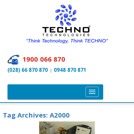
1900 066 870
(028) 66 870 870
0948 870 871
|
T
o
g
Tag Archives:
A2000
g
l
e