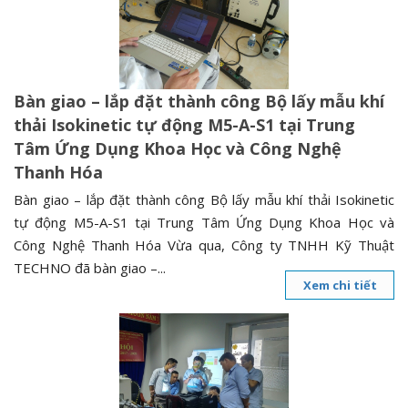
n
a
v
i
Bàn giao – lắp đặt thành công Bộ lấy mẫu khí
g
thải Isokinetic tự động M5-A-S1 tại Trung
a
Tâm Ứng Dụng Khoa Học và Công Nghệ
t
Thanh Hóa
i
o
Bàn giao – lắp đặt thành công Bộ lấy mẫu khí thải Isokinetic
n
tự động M5-A-S1 tại Trung Tâm Ứng Dụng Khoa Học và
Công Nghệ Thanh Hóa Vừa qua, Công ty TNHH Kỹ Thuật
TECHNO đã bàn giao –...
Xem chi tiết