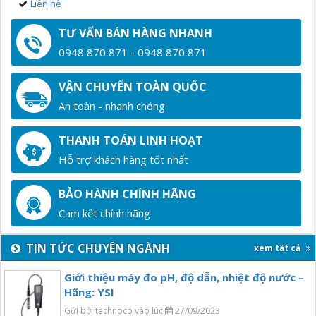
Liên hệ
TƯ VẤN BÁN HÀNG NHANH
0948 870 871 - 0948 870 871
VẬN CHUYỂN TOÀN QUỐC
An toàn - nhanh chóng
THANH TOÁN LINH HOẠT
Hỗ trợ khách hàng tốt nhất
BẢO HÀNH CHÍNH HÃNG
Cam kết chính hãng
TIN TỨC CHUYÊN NGÀNH
xem tất cả
Giới thiệu máy đo pH, độ dẫn, nhiệt độ nước –
Hãng: YSI
Gửi bởi technoco vào lúc
27/09/2023