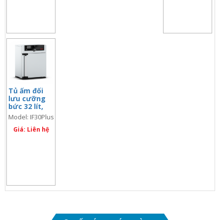
Tủ ấm đối
lưu cưỡng
bức 32 lít,
màn hình đôi
Model: IF30Plus
Giá: Liên hệ