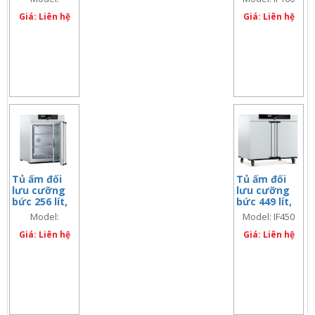
đơn
IN450Plus
Giá: Liên hệ
Giá: Liên hệ
Tủ ấm đối
Tủ ấm đối
lưu cưỡng
lưu cưỡng
bức 256 lít,
bức 449 lít,
màn hình đôi
màn hình
Model:
Model: IF450
đơn
IF260Plus
Giá: Liên hệ
Giá: Liên hệ