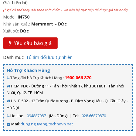
Giá:
Liên hệ
(* giá có thể thay đổi theo thời điểm - xin liên hệ trực tiếp để được giá tốt nhất)
Model:
IN750
Nhà sản xuất:
Memmert – Đức
Xuất xứ:
Đức
Yêu cầu báo giá
Danh mục:
Tủ ấm đối lưu tự nhiên
Hỗ Trợ Khách Hàng
1900 066 870
Tổng đài hỗ Trợ Khách Hàng :
HCM: N36 - Đường 11 - Tân Thới Nhất 17, khu 38 Ha, P. Tân Thới
Nhất, Q. 12. TP. HCM
HN: P.502 - 12 Trần Quốc Vượng - P. Dịch Vọng Hậu - Q. Cầu Giấy -
Hà Nội
Hotline:
0948870871
(Mr. Dũng)
| Tel:
028.66870870
Mail:
dung.nguyen@technovn.net