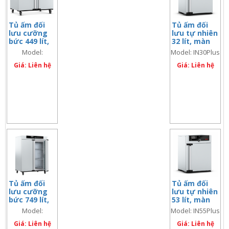
Tủ ấm đối
Tủ ấm đối
lưu cưỡng
lưu tự nhiên
bức 449 lít,
32 lít, màn
màn hình đôi
hình đôi
Model:
Model: IN30Plus
IF450Plus
Giá: Liên hệ
Giá: Liên hệ
Tủ ấm đối
Tủ ấm đối
lưu cưỡng
lưu tự nhiên
bức 749 lít,
53 lít, màn
màn hình đôi
hình đôi
Model:
Model: IN55Plus
IF750Plus
Giá: Liên hệ
Giá: Liên hệ