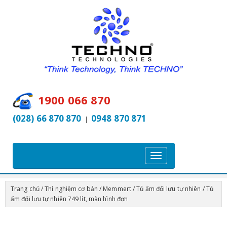
1900 066 870
(028) 66 870 870
0948 870 871
|
T
o
g
Trang chủ
/
Thí nghiệm cơ bản
/
Memmert
/
Tủ ấm đối lưu tự nhiên
/ Tủ
g
ấm đối lưu tự nhiên 749 lít, màn hình đơn
l
e