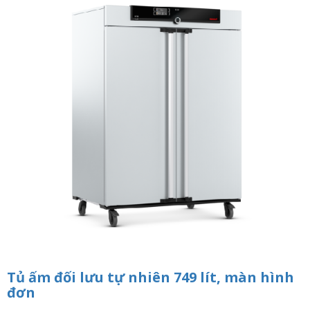
n
a
v
i
g
a
t
i
o
n
Tủ ấm đối lưu tự nhiên 749 lít, màn hình
đơn