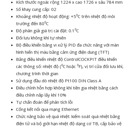
Kích thước ngoài: rộng 1224 x cao 1726 x sâu 784 mm
Số khay cung cấp: 02
0
Khoảng nhiệt độ hoạt động: +5
C trên nhiệt độ môi
0
trường đến 80
C
0
Độ phân giải giá trị cài đặt: 0.1
C
Đối lưu không khí tự nhiên
Bộ điều khiển bằng vi xử lý PID đa chức năng với màn
hình hiển thị màu bằng cảm ứng điện dung (TFT)
Bảng điều khiển nhiệt độ ControlCOCKPIT điều khiển
0
0
các thông số: nhiệt độ (
C hoặc
F), vị trí cửa đối lưu khí,
chương trình thời gian
Sử dụng đầu dò nhiệt độ Pt100 DIN Class A
Điều chỉnh hỗn hợp không khí tiền gia nhiệt bằng cách
điều chỉnh nắp lấy khí 10%
Tự chẩn đoán để phân tích lỗi
Cổng kết nối qua mạng Ethernet
Chức năng bảo vệ quá nhiệt: kiểm soát quá nhiệt bằng
điện tử và bộ giới hạn nhiệt độ dạng cơ TB, cấp bảo vệ