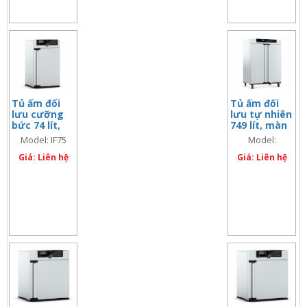
Tủ ấm đối
Tủ ấm đối
lưu cưỡng
lưu tự nhiên
bức 74 lít,
749 lít, màn
màn hình
hình đôi
Model: IF75
Model:
đơn
IN750Plus
Giá: Liên hệ
Giá: Liên hệ