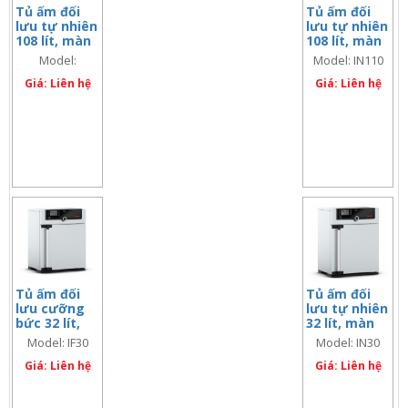
Tủ ấm đối
Tủ ấm đối
lưu tự nhiên
lưu tự nhiên
108 lít, màn
108 lít, màn
hình đôi
hình đơn
Model:
Model: IN110
IN110Plus
Giá: Liên hệ
Giá: Liên hệ
Tủ ấm đối
Tủ ấm đối
lưu cưỡng
lưu tự nhiên
bức 32 lít,
32 lít, màn
màn hình
hình đơn
Model: IF30
Model: IN30
đơn
Giá: Liên hệ
Giá: Liên hệ