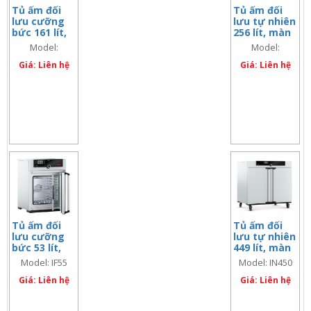
Tủ ấm đối
Tủ ấm đối
lưu cưỡng
lưu tự nhiên
bức 161 lít,
256 lít, màn
màn hình đôi
hình đôi
Model:
Model:
IF160Plus
IN260Plus
Giá: Liên hệ
Giá: Liên hệ
Tủ ấm đối
Tủ ấm đối
lưu cưỡng
lưu tự nhiên
bức 53 lít,
449 lít, màn
màn hình
hình đơn
Model: IF55
Model: IN450
đơn
Giá: Liên hệ
Giá: Liên hệ