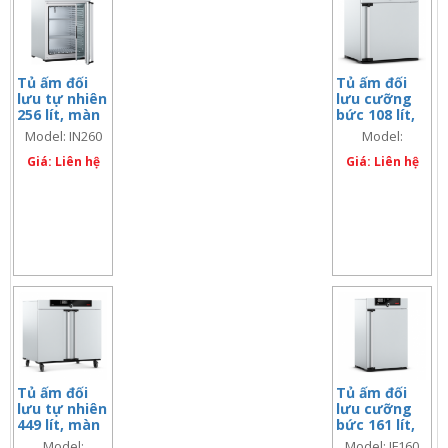
Tủ ấm đối
Tủ ấm đối
lưu tự nhiên
lưu cưỡng
256 lít, màn
bức 108 lít,
hình đơn
màn hình đôi
Model: IN260
Model:
IF110Plus
Giá: Liên hệ
Giá: Liên hệ
Tủ ấm đối
Tủ ấm đối
lưu tự nhiên
lưu cưỡng
449 lít, màn
bức 161 lít,
hình đôi
màn hình
Model:
Model: IF160