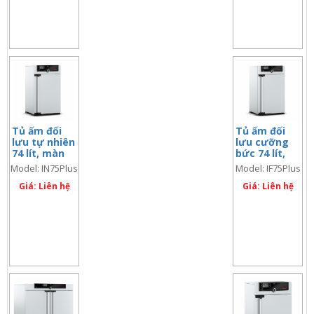
Tủ ấm đối
Tủ ấm đối
lưu tự nhiên
lưu cưỡng
74 lít, màn
bức 74 lít,
hình đôi
màn hình đôi
Model: IN75Plus
Model: IF75Plus
Giá: Liên hệ
Giá: Liên hệ