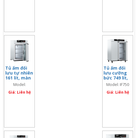
Tủ ấm đối
Tủ ấm đối
lưu tự nhiên
lưu cưỡng
161 lít, màn
bức 749 lít,
hình đôi
màn hình
Model:
Model: IF750
đơn
IN160Plus
Giá: Liên hệ
Giá: Liên hệ