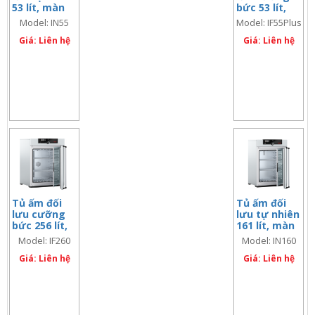
53 lít, màn
bức 53 lít,
hình đơn
màn hình đôi
Model: IN55
Model: IF55Plus
Giá: Liên hệ
Giá: Liên hệ
Tủ ấm đối
Tủ ấm đối
lưu cưỡng
lưu tự nhiên
bức 256 lít,
161 lít, màn
màn hình
hình đơn
Model: IF260
Model: IN160
đơn
Giá: Liên hệ
Giá: Liên hệ