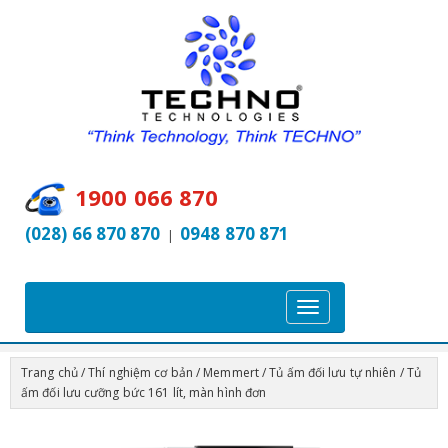
1900 066 870
(028) 66 870 870
0948 870 871
|
T
o
g
Trang chủ
/
Thí nghiệm cơ bản
/
Memmert
/
Tủ ấm đối lưu tự nhiên
/ Tủ
g
ấm đối lưu cưỡng bức 161 lít, màn hình đơn
l
e