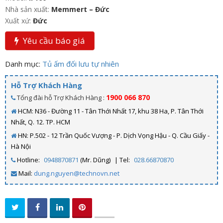
Nhà sản xuất:
Memmert – Đức
Xuất xứ:
Đức
Yêu cầu báo giá
Danh mục:
Tủ ấm đối lưu tự nhiên
Hỗ Trợ Khách Hàng
1900 066 870
Tổng đài hỗ Trợ Khách Hàng :
HCM: N36 - Đường 11 - Tân Thới Nhất 17, khu 38 Ha, P. Tân Thới
Nhất, Q. 12. TP. HCM
HN: P.502 - 12 Trần Quốc Vượng - P. Dịch Vọng Hậu - Q. Cầu Giấy -
Hà Nội
Hotline:
0948870871
(Mr. Dũng)
| Tel:
028.66870870
Mail:
dung.nguyen@technovn.net