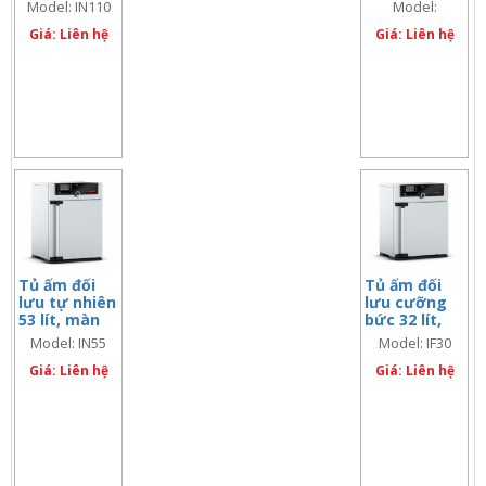
hình đơn
hình đôi
Model: IN110
Model:
IN110Plus
Giá: Liên hệ
Giá: Liên hệ
Tủ ấm đối
Tủ ấm đối
lưu tự nhiên
lưu cưỡng
53 lít, màn
bức 32 lít,
hình đơn
màn hình
Model: IN55
Model: IF30
đơn
Giá: Liên hệ
Giá: Liên hệ