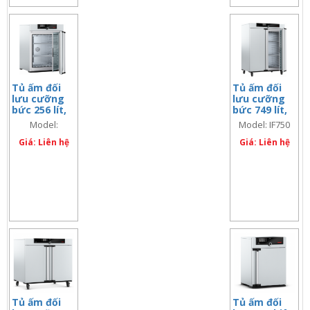
Tủ ấm đối
Tủ ấm đối
lưu cưỡng
lưu cưỡng
bức 256 lít,
bức 749 lít,
màn hình đôi
màn hình
Model:
Model: IF750
đơn
IF260Plus
Giá: Liên hệ
Giá: Liên hệ
Tủ ấm đối
Tủ ấm đối