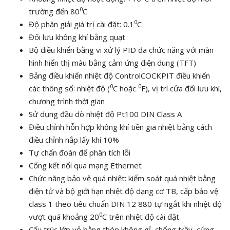
0
trường đến 80
C
0
Độ phân giải giá trị cài đặt: 0.1
C
Đối lưu không khí bằng quạt
Bộ điều khiển bằng vi xử lý PID đa chức năng với màn
hình hiển thị màu bằng cảm ứng điện dung (TFT)
Bảng điều khiển nhiệt độ ControlCOCKPIT điều khiển
0
0
các thông số: nhiệt độ (
C hoặc
F), vị trí cửa đối lưu khí,
chương trình thời gian
Sử dụng đầu dò nhiệt độ Pt100 DIN Class A
Điều chỉnh hỗn hợp không khí tiền gia nhiệt bằng cách
điều chỉnh nắp lấy khí 10%
Tự chẩn đoán để phân tích lỗi
Cổng kết nối qua mạng Ethernet
Chức năng bảo vệ quá nhiệt: kiểm soát quá nhiệt bằng
điện tử và bộ giới hạn nhiệt độ dạng cơ TB, cấp bảo vệ
class 1 theo tiêu chuẩn DIN 12 880 tự ngắt khi nhiệt độ
0
vượt quá khoảng 20
C trên nhiệt độ cài đặt
Cấu trúc lớp vỏ bằng thép không gỉ, chống trầy, cứng