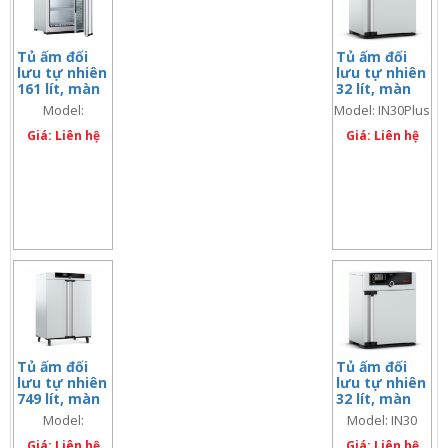
Tủ ấm đối
Tủ ấm đối
lưu tự nhiên
lưu tự nhiên
161 lít, màn
32 lít, màn
hình đôi
hình đôi
Model:
Model: IN30Plus
IN160Plus
Giá: Liên hệ
Giá: Liên hệ
Tủ ấm đối
Tủ ấm đối
lưu tự nhiên
lưu tự nhiên
749 lít, màn
32 lít, màn
hình đôi
hình đơn
Model:
Model: IN30
IN750Plus
Giá: Liên hệ
Giá: Liên hệ