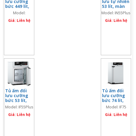
lưu cưỡng
lưu tự nhiên
bức 449 lít,
53 lít, màn
màn hình đôi
hình đôi
Model:
Model: IN55Plus
IF450Plus
Giá: Liên hệ
Giá: Liên hệ
Tủ ấm đối
Tủ ấm đối
lưu cưỡng
lưu cưỡng
bức 53 lít,
bức 74 lít,
màn hình đôi
màn hình
Model: IF55Plus
Model: IF75
đơn
Giá: Liên hệ
Giá: Liên hệ