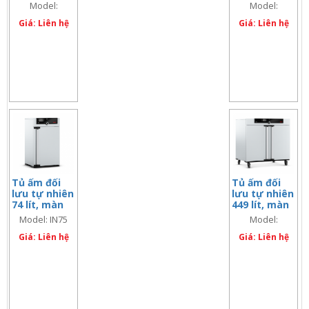
màn hình đôi
màn hình đôi
Model:
Model:
IF750Plus
IF160Plus
Giá: Liên hệ
Giá: Liên hệ
Tủ ấm đối
Tủ ấm đối
lưu tự nhiên
lưu tự nhiên
74 lít, màn
449 lít, màn
hình đơn
hình đôi
Model: IN75
Model:
IN450Plus
Giá: Liên hệ
Giá: Liên hệ