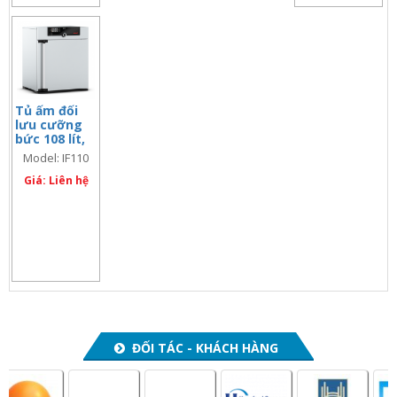
Tủ ấm đối
lưu cưỡng
bức 108 lít,
màn hình
Model: IF110
đơn
Giá: Liên hệ
ĐỐI TÁC - KHÁCH HÀNG