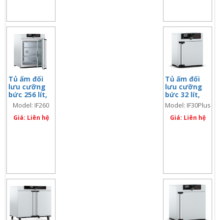
Tủ ấm đối
Tủ ấm đối
lưu cưỡng
lưu cưỡng
bức 256 lít,
bức 32 lít,
màn hình
màn hình đôi
Model: IF260
Model: IF30Plus
đơn
Giá: Liên hệ
Giá: Liên hệ