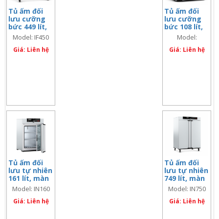
Tủ ấm đối
Tủ ấm đối
lưu cưỡng
lưu cưỡng
bức 449 lít,
bức 108 lít,
màn hình
màn hình đôi
Model: IF450
Model:
đơn
IF110Plus
Giá: Liên hệ
Giá: Liên hệ
Tủ ấm đối
Tủ ấm đối
lưu tự nhiên
lưu tự nhiên
161 lít, màn
749 lít, màn
hình đơn
hình đơn
Model: IN160
Model: IN750
Giá: Liên hệ
Giá: Liên hệ