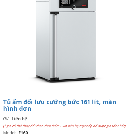
n
a
v
i
g
a
t
i
o
n
Tủ ấm đối lưu cưỡng bức 161 lít, màn
hình đơn
Giá:
Liên hệ
(* giá có thể thay đổi theo thời điểm - xin liên hệ trực tiếp để được giá tốt nhất)
Model:
IF160