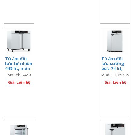
Tủ ấm đối
Tủ ấm đối
lưu tự nhiên
lưu cưỡng
449 lít, màn
bức 74 lít,
hình đơn
màn hình đôi
Model: IN450
Model: IF75Plus
Giá: Liên hệ
Giá: Liên hệ