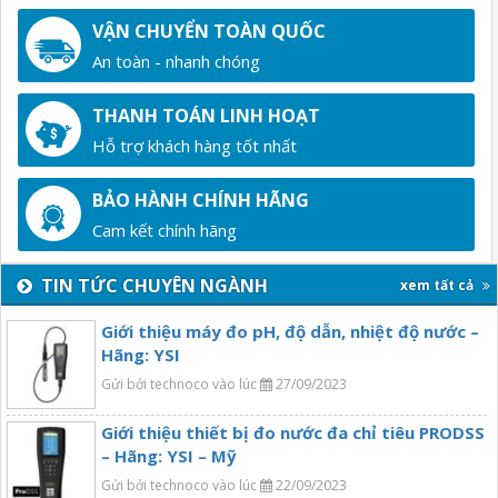
VẬN CHUYỂN TOÀN QUỐC
An toàn - nhanh chóng
THANH TOÁN LINH HOẠT
Hỗ trợ khách hàng tốt nhất
BẢO HÀNH CHÍNH HÃNG
Cam kết chính hãng
TIN TỨC CHUYÊN NGÀNH
xem tất cả
Giới thiệu máy đo pH, độ dẫn, nhiệt độ nước –
Hãng: YSI
Gửi bởi technoco vào lúc
27/09/2023
Giới thiệu thiết bị đo nước đa chỉ tiêu PRODSS
– Hãng: YSI – Mỹ
Gửi bởi technoco vào lúc
22/09/2023