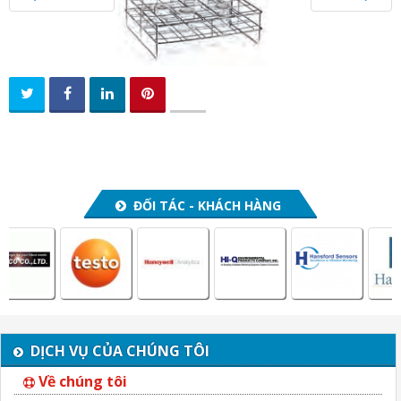
n
a
v
i
g
a
t
i
o
ĐỐI TÁC - KHÁCH HÀNG
n
DỊCH VỤ CỦA CHÚNG TÔI
Về chúng tôi