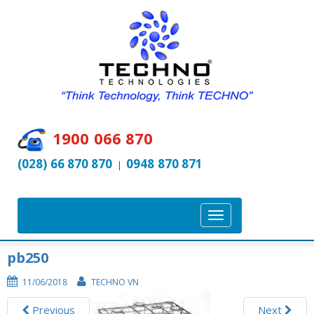
1900 066 870
(028) 66 870 870
0948 870 871
|
T
o
g
pb250
g
11/06/2018
TECHNO VN
l
e
Previous
Next