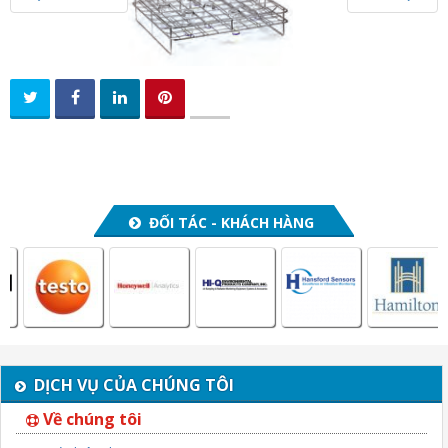
n
a
v
i
g
a
t
i
o
ĐỐI TÁC - KHÁCH HÀNG
n
DỊCH VỤ CỦA CHÚNG TÔI
Về chúng tôi