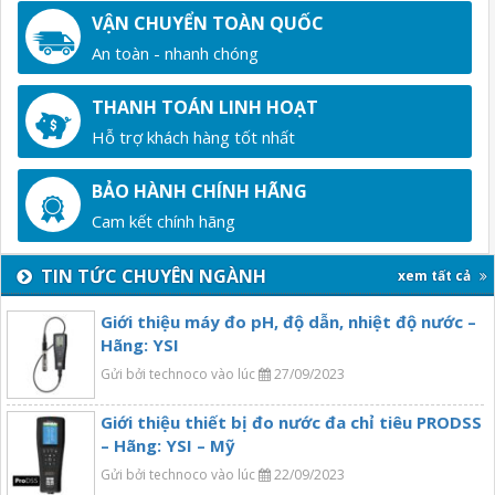
VẬN CHUYỂN TOÀN QUỐC
An toàn - nhanh chóng
THANH TOÁN LINH HOẠT
Hỗ trợ khách hàng tốt nhất
BẢO HÀNH CHÍNH HÃNG
Cam kết chính hãng
TIN TỨC CHUYÊN NGÀNH
xem tất cả
Giới thiệu máy đo pH, độ dẫn, nhiệt độ nước –
Hãng: YSI
Gửi bởi technoco vào lúc
27/09/2023
Giới thiệu thiết bị đo nước đa chỉ tiêu PRODSS
– Hãng: YSI – Mỹ
Gửi bởi technoco vào lúc
22/09/2023