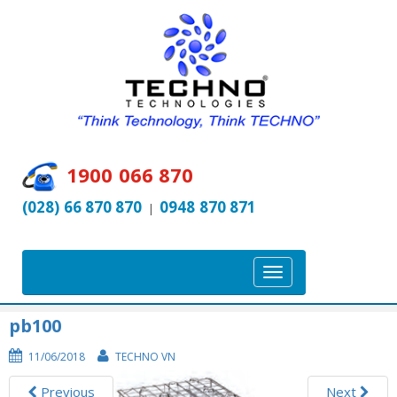
1900 066 870
(028) 66 870 870
0948 870 871
|
T
o
g
pb100
g
11/06/2018
TECHNO VN
l
e
Previous
Next