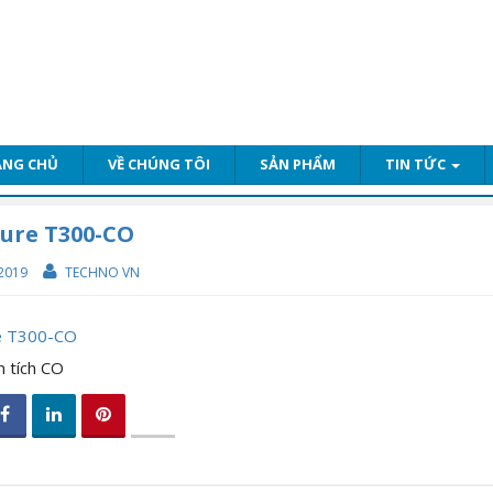
ANG CHỦ
VỀ CHÚNG TÔI
SẢN PHẨM
TIN TỨC
ure T300-CO
2019
TECHNO VN
e T300-CO
 tích CO