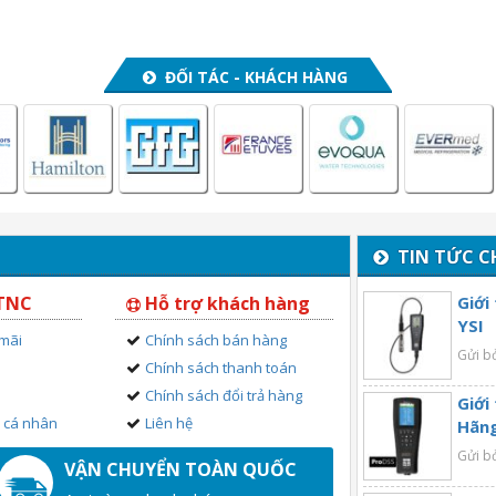
ĐỐI TÁC - KHÁCH HÀNG
TIN TỨC C
 TNC
Hỗ trợ khách hàng
Giới
YSI
 mãi
Chính sách bán hàng
Gửi b
Chính sách thanh toán
Chính sách đổi trả hàng
Giới
n cá nhân
Liên hệ
Hãng
Gửi b
VẬN CHUYỂN TOÀN QUỐC