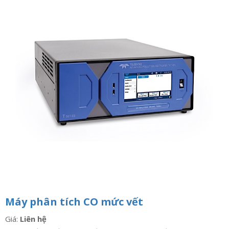
n
a
v
i
g
a
t
i
o
n
Máy phân tích CO mức vết
Giá:
Liên hệ