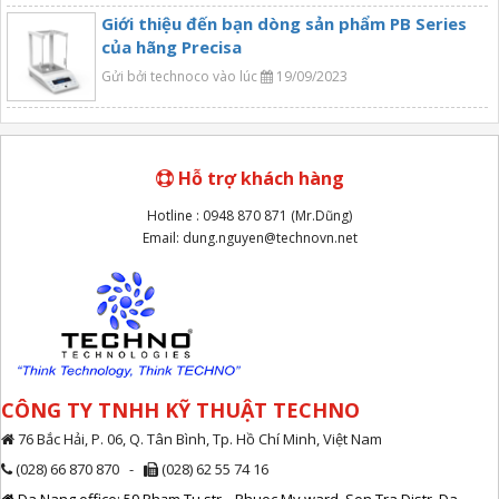
Giới thiệu đến bạn dòng sản phẩm PB Series
của hãng Precisa
Gửi bởi technoco vào lúc
19/09/2023
Hỗ trợ khách hàng
Hotline : 0948 870 871 (Mr.Dũng)
Email: dung.nguyen@technovn.net
CÔNG TY TNHH KỸ THUẬT TECHNO
76 Bắc Hải, P. 06, Q. Tân Bình, Tp. Hồ Chí Minh, Việt Nam
(028) 66 870 870 -
(028) 62 55 74 16
Da Nang office: 59 Phạm Tu str.,, Phuoc My ward, Son Tra Distr. Da