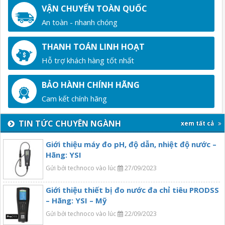
VẬN CHUYỂN TOÀN QUỐC
An toàn - nhanh chóng
THANH TOÁN LINH HOẠT
Hỗ trợ khách hàng tốt nhất
BẢO HÀNH CHÍNH HÃNG
Cam kết chính hãng
TIN TỨC CHUYÊN NGÀNH
xem tất cả
Giới thiệu máy đo pH, độ dẫn, nhiệt độ nước –
Hãng: YSI
Gửi bởi technoco vào lúc
27/09/2023
Giới thiệu thiết bị đo nước đa chỉ tiêu PRODSS
– Hãng: YSI – Mỹ
Gửi bởi technoco vào lúc
22/09/2023