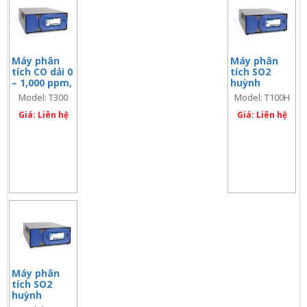
Máy phân
Máy phân
tích CO dải 0
tích SO2
– 1,000 ppm,
huỳnh
model: T300
quang UV
Model: T300
Model: T100H
dài cao
Giá: Liên hệ
Giá: Liên hệ
Máy phân
tích SO2
huỳnh
quang UV