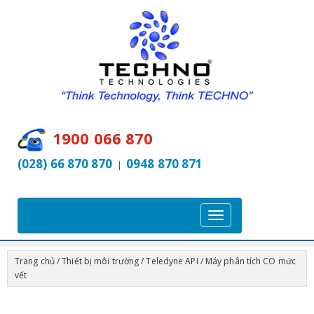
1900 066 870
(028) 66 870 870
0948 870 871
|
T
o
g
Trang chủ
/
Thiết bị môi trường
/
Teledyne API
/ Máy phân tích CO mức
g
vết
l
e