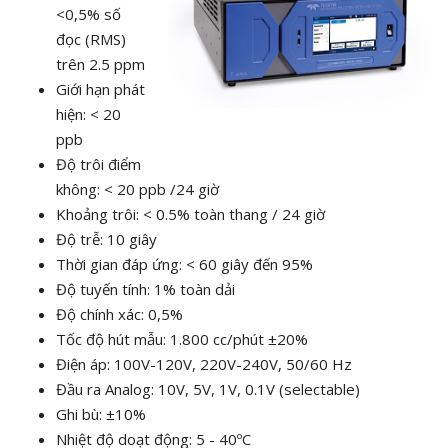
<0,5% số
đọc (RMS)
trên 2.5 ppm
Giới hạn phát
hiện: < 20
ppb
Độ trôi điểm
không: < 20 ppb /24 giờ
Khoảng trôi: < 0.5% toàn thang / 24 giờ
Độ trễ: 10 giây
Thời gian đáp ứng: < 60 giây đến 95%
Độ tuyến tính: 1% toàn dải
Độ chính xác: 0,5%
Tốc độ hút mẫu: 1.800 cc/phút ±20%
Điện áp: 100V-120V, 220V-240V, 50/60 Hz
Đầu ra Analog: 10V, 5V, 1V, 0.1V (selectable)
Ghi bù: ±10%
Nhiệt độ doạt động: 5 - 40ºC