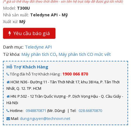
(* giá có thể thay đổi theo thời điểm - xin liên hệ trực tiếp để được giá tốt nhất)
Model:
T300U
Nhà sản xuất:
Teledyne API - Mỹ
Xuất xứ:
Mỹ
Yêu cầu báo giá
Danh mục:
Teledyne API
Từ khóa:
Máy phân tích CO
,
Máy phân tích CO mức vết
Hỗ Trợ Khách Hàng
1900 066 870
Tổng đài hỗ Trợ Khách Hàng :
HCM: N36 - Đường 11 - Tân Thới Nhất 17, khu 38 Ha, P. Tân Thới
Nhất, Q. 12. TP. HCM
HN: P.502 - 12 Trần Quốc Vượng - P. Dịch Vọng Hậu - Q. Cầu Giấy -
Hà Nội
Hotline:
0948870871
(Mr. Dũng)
| Tel:
028.66870870
Mail:
dung.nguyen@technovn.net