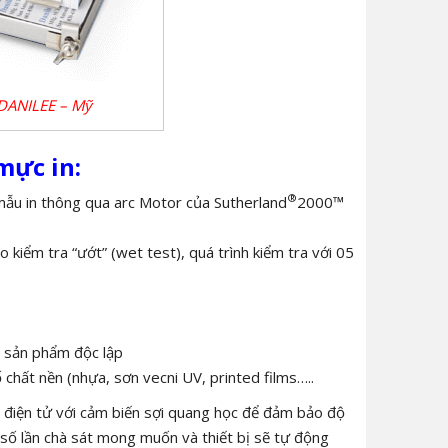
 DANILEE – Mỹ
mực in:
®
mẫu in thông qua arc Motor của Sutherland
2000™
 kiểm tra “ướt” (wet test), quá trình kiểm tra với 05
ác sản phẩm độc lập
 chất nền (nhựa, sơn vecni UV, printed films…..
điện tử với cảm biến sợi quang học để đảm bảo độ
p số lần chà sát mong muốn và thiết bị sẽ tự động