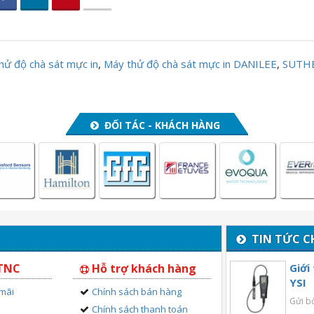
hử độ chà sát mực in
,
Máy thử độ chà sát mực in DANILEE
,
SUTHE
ĐỐI TÁC - KHÁCH HÀNG
TIN TỨC C
 TNC
Hỗ trợ khách hàng
Giới
YSI
 mãi
Chính sách bán hàng
Gửi b
Chính sách thanh toán