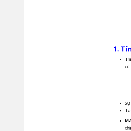
1. T
Thi
có 
Sự 
Tốc
Má
chí