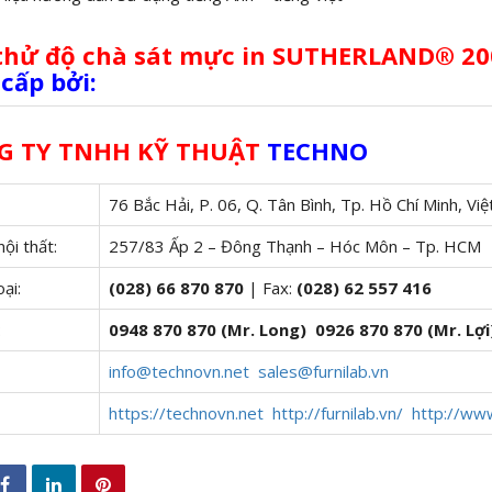
thử độ chà sát mực in SUTHERLAND® 20
cấp bởi:
G TY TNHH KỸ THUẬT
TECHNO
76 Bắc Hải, P. 06, Q. Tân Bình, Tp. Hồ Chí Minh, Vi
ội thất:
257/83 Ấp 2 – Đông Thạnh – Hóc Môn – Tp. HCM
ại:
(028) 66 870 87
0
| Fax:
(028) 62 557 416
:
0948 870 870
(Mr. Long)

0926 870 870 (Mr. Lợi
info@technovn.net

sales@furnilab.vn
https://technovn.net

http://furnilab.vn/

http://ww