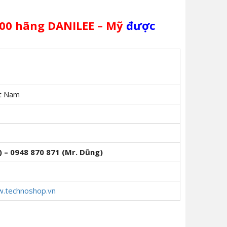
00 hãng DANILEE – Mỹ
được
ệt Nam
) – 0948 870 871 (Mr. Dũng)
w.technoshop.vn