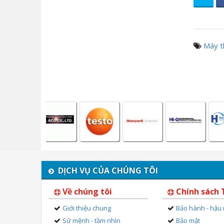
Máy t
DỊCH VỤ CỦA CHÚNG TÔI
Về chúng tôi
Chính sách
Giới thiệu chung
Bảo hành - hậu
Sứ mệnh - tầm nhìn
Bảo mật