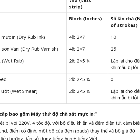
strip)
Block (Inches)
Số lần chà (
of strokes)
 mực in (Dry Rub Ink)
4lb.2×7
10
 sơn Vani (Dry Rub Varnish)
4lb.2×7
25
t (Wet Rub)
2lb.2×5 ¼
Lặp lại cho đế
khi mẫu bị lỗi
eed
2lb.2×5 ¼
0
n ướt (Wet Smear)
2lb.2×5 ¼
Lặp lại cho đế
khi mẫu bị lỗi
 cấp bao gồm
Máy thử độ chà sát mực in:“
ết bị với 220V, 4 tốc độ, với bộ điều khiển và đếm điện tử, cảm b
und, điểm cố định, một bộ của đệm (pads) thay thế và bộ giá đỡ
 liệu hướng dẫn sử dụng tiếng Anh + tiếng Việt