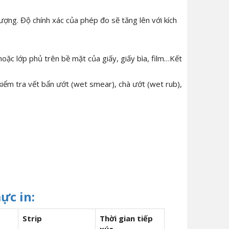
ượng. Độ chính xác của phép đo sẽ tăng lên với kích
oặc lớp phủ trên bề mặt của giấy, giấy bìa, film…Kết
iểm tra vết bẩn ướt (wet smear), chà ướt (wet rub),
ực in:
Strip
Thời gian tiếp
xúc