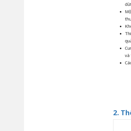
dừn
Một
thư
Kh
Thi
quả
Cu
và
Các
2. T