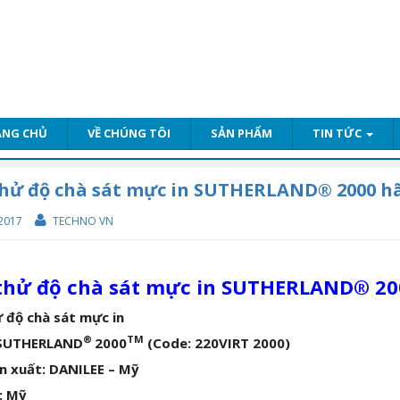
ANG CHỦ
VỀ CHÚNG TÔI
SẢN PHẨM
TIN TỨC
hử độ chà sát mực in SUTHERLAND® 2000 h
2017
TECHNO VN
thử độ chà sát mực in SUTHERLAND® 20
 độ chà sát mực in
®
TM
 SUTHERLAND
2000
(
Code: 220VIRT 2000)
n xuất: DANILEE – Mỹ
: Mỹ