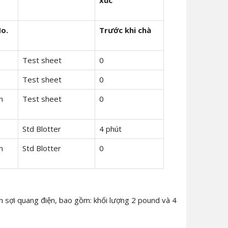
No.
Trước khi chà
Test sheet
0
Test sheet
0
n
Test sheet
0
Std Blotter
4 phút
n
Std Blotter
0
iến sợi quang điện, bao gồm: khối lượng 2 pound và 4