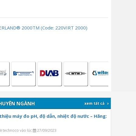
RLAND® 2000TM (Code: 220VIRT 2000)
HUYÊN NGÀNH
xem tất cả
 thiệu máy đo pH, độ dẫn, nhiệt độ nước – Hãng:
ởi technoco vào lúc
27/09/2023