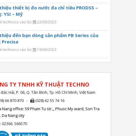
 thiệu thiết bị đo nước đa chỉ tiêu PRODSS –
: YSI – Mỹ
ởi technoco vào lúc
22/09/2023
 thiệu đến bạn dòng sản phẩm PB Series của
 Precisa
ởi technoco vào lúc
19/09/2023
NG TY TNHH KỸ THUẬT TECHNO
 Bắc Hải, P. 06, Q. Tân Bình, Tp. Hồ Chí Minh, Việt Nam
28) 66 870 870 -
(028) 62 55 74 16
 Nang office: 59 Phạm Tu str.,, Phuoc My ward, Son Tra
r. Da Nang city
l: 02366. 566570