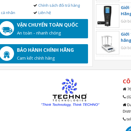
Chính sách đổi trả hàng
Giới
n cá nhân
Liên hệ
Hãng
Gửi b
VẬN CHUYỂN TOÀN QUỐC
An toàn - nhanh chóng
Giới
hãng
Gửi b
BẢO HÀNH CHÍNH HÃNG
Cam kết chính hãng
CÔ
76
(0
Da
Dist
te