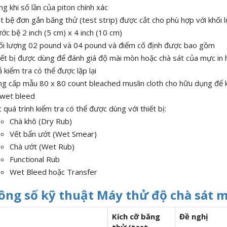
g khi số lần của piton chính xác
 bệ đơn gắn băng thử (test strip) được cắt cho phù hợp với khối l
ớc bệ 2 inch (5 cm) x 4 inch (10 cm)
ối lượng 02 pound và 04 pound và điểm cố định được bao gồm
ết bị được dùng để đánh giá độ mài mòn hoặc chà sát của mực in h
 kiểm tra có thể được lặp lại
ng cấp mẫu 80 x 80 count bleached muslin cloth cho hữu dụng để k
 wet bleed
 quá trình kiểm tra có thể được dùng với thiết bị:
Chà khô (Dry Rub)
Vết bẩn ướt (Wet Smear)
Chà ướt (Wet Rub)
Functional Rub
Wet Bleed hoặc Transfer
hông số kỹ thuật Máy thử độ chà sát m
Kích cỡ băng
Đề nghị
thử (test