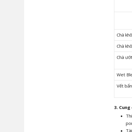
Chà khô
Chà khô
Chà ướ
Wet Bl
Vết bẩ
3. Cung
Thi
po
Tài