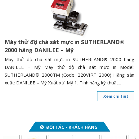
n
a
v
i
g
Máy thử độ chà sát mực in SUTHERLAND®
a
2000 hãng DANILEE – Mỹ
t
i
Máy thử độ chà sát mực in SUTHERLAND® 2000 hãng
o
DANILEE – Mỹ Máy thử độ chà sát mực in Model:
n
SUTHERLAND® 2000TM (Code: 220VIRT 2000) Hãng sản
xuất: DANILEE – Mỹ Xuất xứ: Mỹ 1. Tính năng kỹ thuật...
Xem chi tiết
ĐỐI TÁC - KHÁCH HÀNG