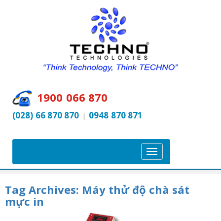
1900 066 870
(028) 66 870 870
0948 870 871
|
T
o
g
Tag Archives:
Máy thử độ chà sát
g
mực in
l
e