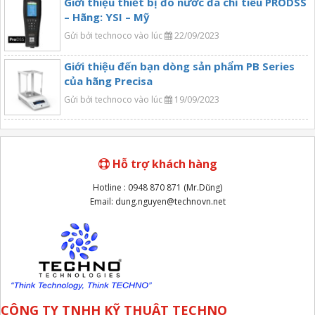
Giới thiệu thiết bị đo nước đa chỉ tiêu PRODSS
– Hãng: YSI – Mỹ
Gửi bởi technoco vào lúc
22/09/2023
Giới thiệu đến bạn dòng sản phẩm PB Series
của hãng Precisa
Gửi bởi technoco vào lúc
19/09/2023
Hỗ trợ khách hàng
Hotline : 0948 870 871 (Mr.Dũng)
Email: dung.nguyen@technovn.net
CÔNG TY TNHH KỸ THUẬT TECHNO