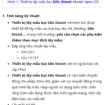
Hình 1: Thiết bị lấy mẫu bụi
Silic Dioxit
Model: Apex 2IS
1. Tính năng kỹ thuật:
Thiết bị lấy mẫu bụi Silic Dioxit
với bơm hút được
thiết kế để lấy mẫu các loại bụi, khí, chì, Amiăng,
Silic
Dioxit…
trong môi trường (
yêu cầu chọn các phụ kiện
thêm theo mục đích lấy mẫu
)
Đáp ứng tiêu chuẩn lấy mẫu:
EN1232
ISO 13137
Thiết bị lấy mẫu bụi Silic Dioxit
với vỏ ngoài bảo vệ :
cấp IP65
Thiết bị lấy mẫu bụi Silic Dioxit
có cảm biến chuyển
động cho phép theo dõi, giám sát sự chuyển động trong
quá trình lấy mẫu. Giúp người sử dụng luôn chắc chắn
rằng bơm vẫn đang được đeo trên người mang, nhờ vậy
đảm bảo các mẫu khí
Lấy mẫu túi khí