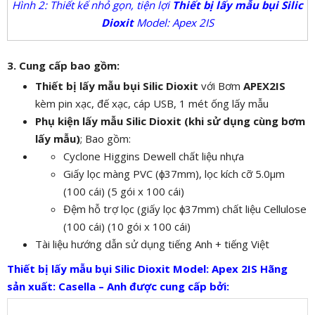
Hình 2: Thiết kế nhỏ gọn, tiện lợi
Thiết bị lấy mẫu bụi Silic
Dioxit
Model: Apex 2IS
3. Cung cấp bao gồm:
Thiết bị lấy mẫu bụi Silic Dioxit
với Bơm
APEX2IS
kèm pin xạc, đế xạc, cáp USB, 1 mét ống lấy mẫu
Phụ kiện lấy mẫu Silic Dioxit (khi sử dụng cùng bơm
lấy mẫu)
; Bao gồm:
Cyclone Higgins Dewell chất liệu nhựa
Giấy lọc màng PVC (ϕ37mm), lọc kích cỡ 5.0µm
(100 cái) (5 gói x 100 cái)
Đệm hỗ trợ lọc (giấy lọc ϕ37mm) chất liệu Cellulose
(100 cái) (10 gói x 100 cái)
Tài liệu hướng dẫn sử dụng tiếng Anh + tiếng Việt
Thiết bị lấy mẫu bụi Silic Dioxit Model: Apex 2IS Hãng
sản xuất: Casella – Anh được cung cấp bởi: