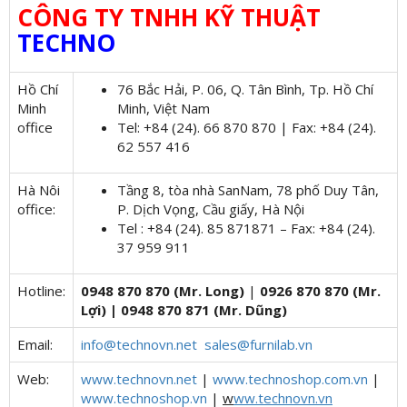
CÔNG TY TNHH KỸ THUẬT
TECHNO
Hồ Chí
76 Bắc Hải, P. 06, Q. Tân Bình, Tp. Hồ Chí
Minh
Minh, Việt Nam
office
Tel: +84 (24). 66 870 870 | Fax: +84 (24).
62 557 416
Hà Nôi
Tầng 8, tòa nhà SanNam, 78 phố Duy Tân,
office:
P. Dịch Vọng, Cầu giấy, Hà Nội
Tel : +84 (24). 85 871871 – Fax: +84 (24).
37 959 911
Hotline:
0948 870 870 (Mr. Long)
|
0926 870 870 (Mr.
Lợi) | 0948 870 871 (Mr. Dũng)
Email:
info@technovn.net

sales@furnilab.vn
Web:
www.technovn.net
|
www.technoshop.com.vn
|
www.technoshop.vn
|
w
ww.technovn.vn