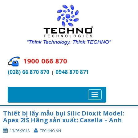
1900 066 870
(028) 66 870 870
0948 870 871
|
T
o
g
Thiết bị lấy mẫu bụi Silic Dioxit Model:
Apex 2IS Hãng sản xuất: Casella – Anh
g
l
13/05/2018
TECHNO VN
e