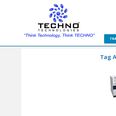
TR
Tag A