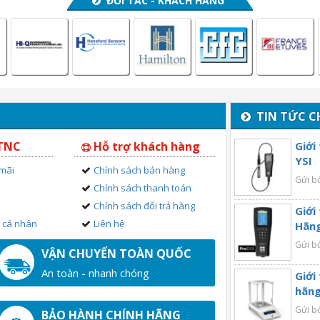
ĐỐI TÁC - KHÁCH HÀNG
TIN TỨC C
 TNC
Hỗ trợ khách hàng
Giới
YSI
 mãi
Chính sách bán hàng
Gửi b
Chính sách thanh toán
Chính sách đổi trả hàng
Giới
n cá nhân
Liên hệ
Hãng
Gửi b
VẬN CHUYỂN TOÀN QUỐC
An toàn - nhanh chóng
Giới
hãng
Gửi b
BẢO HÀNH CHÍNH HÃNG